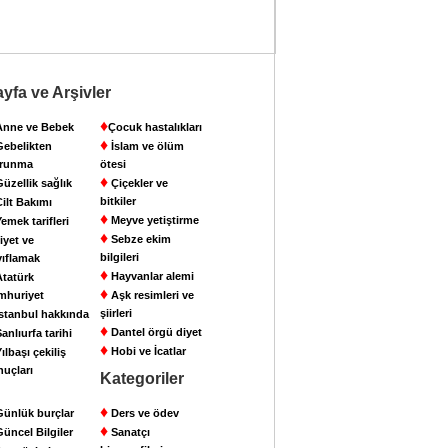
yfa ve Arşivler
♦
nne ve Bebek
Çocuk hastalıkları
♦
ebelikten
İslam ve ölüm
runma
ötesi
♦
üzellik sağlık
Çiçekler ve
bitkiler
ilt Bakımı
♦
Meyve yetiştirme
emek tarifleri
♦
Sebze ekim
iyet ve
bilgileri
yıflamak
♦
Hayvanlar alemi
tatürk
♦
mhuriyet
Aşk resimleri ve
şiirleri
stanbul hakkında
♦
Dantel örgü diyet
anlıurfa tarihi
♦
Hobi ve İcatlar
ılbaşı çekiliş
nuçları
Kategoriler
♦
ünlük burçlar
Ders ve ödev
♦
üncel Bilgiler
Sanatçı