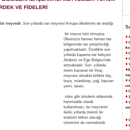
RDEK VE FİDELERİ
 bir
meyvedir.
Son yıllarda nar meyvesi Avrupa ülkelerinin de aradığı
Sa
bir meyve türü olmuştur.
♦
A
Ülkemizin hemen hemen her
♦
G
bölgesinde nar yetiştiriciliği
Ko
yapılmaktadır. Özellikle son
♦
G
yıllarda kapama nar bahçesi
♦
C
Akdeniz ve Ege Bölgesi'nde
♦
Y
artmaktadır. Son yıllarda
♦
D
önem kazanan bir ihraç
za
meyvesi olmakla birlikte ilaç,
♦
boya, mürekkep, yağ, hayvan
A
yemi, tanen,
cu
♦
İ
♦
sirke gibi ürünlerin eldesinde
Ş
♦
hammadde olarak
Y
kullanılması, bu meyvenin
so
ileriki yıllarda önemli bir
endüstri bitkisi olacağı
♦
G
izlenimini de vermektedir.
♦
G