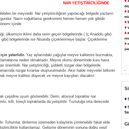
♦
A
NAR YETİŞTİRİCİLİĞİNDE
de
♦
E
lebilen bir meyvedir. Nar yetiştiriciliğinin yapılacağı bölgede yazların
mi
 uygundur. Narın soğuklama gereksinimi hemen hemen yok gibidir.
♦
İ
dönemi içinde
♦
V
♦
K
liği, ülkemizin iklimi daha serin geçen bölgelerinde ( İç Anadolu gibi)
res
gibi) bölgelerinde ise Nisanda çiçeklenmeye başlar. Çiçeklenme
♦
m
yaz
için yeterlidir.
Yaz aylarındaki yağışlar meyve kalitesini bozmakta,
atlamalarına neden olmaktadır. Meyve olumu döneminde kuru hava
 önemlidir. Nar yetiştiriciliği, şiddetli rüzgar olan bölgelerde
.
kenarında rüzgar kıranlar oluşturulmalıdır. Aksi halde meyveler bitkinin
arak meyve kalitesi düşecek ve meyve kayıpları olacaktır.
S
 çeşidine uyum gösterebilir. Derin, alüviyal topraklar nar
♦
S
mlu, killi, kireçli topraklarda da yetiştirilir. Tuzluluğa orta derecede
♦
S
Say
lir. Tohumlar, dinlenme istemeden kolaylıkla çimlenebilir fakat elde
G
yetiştiricilikte kullanılamaz. Gelişme döneminin sonuna doğru yeşil