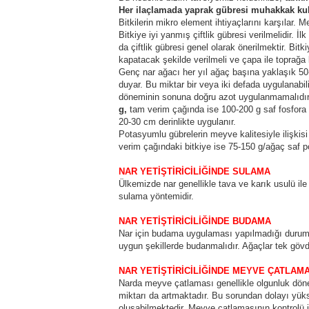
Her ilaçlamada yaprak gübresi muhakkak kul
Bitkilerin mikro element ihtiyaçlarını karşılar. M
Bitkiye iyi yanmış çiftlik gübresi verilmelidir. 
da çiftlik gübresi genel olarak önerilmektir. Bitk
kapatacak şekilde verilmeli ve çapa ile toprağa k
Genç nar ağacı her yıl ağaç başına yaklaşık 50-
duyar. Bu miktar bir veya iki defada uygulanabil
döneminin sonuna doğru azot uygulanmamalıdı
g,
tam verim çağında ise 100-200 g saf fosfora 
20-30 cm derinlikte uygulanır.
Potasyumlu gübrelerin meyve kalitesiyle ilişkisi
verim çağındaki bitkiye ise 75-150 g/ağaç saf p
NAR YETİŞTİRİCİLİĞİNDE SULAMA
Ülkemizde nar genellikle tava ve karık usulü ile
sulama yöntemidir.
NAR YETİŞTİRİCİLİĞİNDE BUDAMA
Nar için budama uygulaması yapılmadığı durumda
uygun şekillerde budanmalıdır. Ağaçlar tek gövde
NAR YETİŞTİRİCİLİĞİNDE MEYVE ÇATLAM
Narda meyve çatlaması genellikle olgunluk dön
miktarı da artmaktadır. Bu sorundan dolayı yük
oluşabilmektedir. Meyve çatlamasının kontrolü i