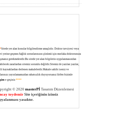
*
Sitede yer alan konular bilgilendirme amaçlıdır. Doktor tavsiyesi veya
avi yerine geçmez.Sağlık sorunlarınızın çözümü için mutlaka doktorunuza
ışmanız gerekmektedir.Bu sitede yer alan bilgilerin uygulanmasından
bilecek zararlardan sitemiz sorumlu değildir.Sitemiz de yazılan yazılar,
tli kaynaklardan derlenen makalelerdir.Makale sahibi iseniz ve
larınızı yayınlamamızdan rahatsızlık duyuyorsanız lütfen bizimle
tişim
e
geçiniz
.
****
pyright © 2020
masterPİ
Tasarım Düzenlemesi
ncay toydemir
Site içeriğinin izinsiz
pyalanması yasaktır.