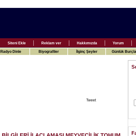
Siteni Ekle
Reklam ver
Hakkımızda
Yorum
Radyo Dinle
Biyografiler
İlginç Şeyler
Günlük Burçla
S
Tweet
F
 BİLGİLERİ İLAÇLAMASI MEYVECİLİK TOHUM