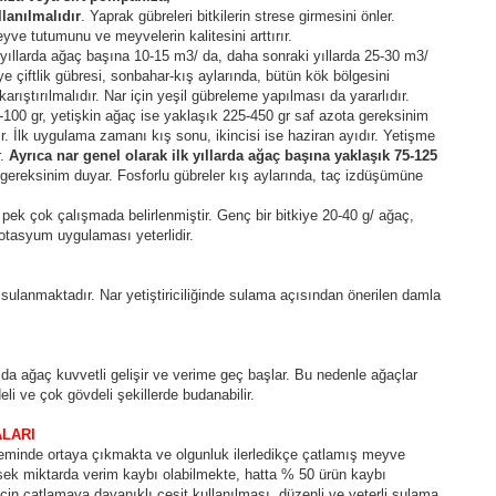
lanılmalıdır
. Yaprak gübreleri bitkilerin strese girmesini önler.
eyve tutumunu ve meyvelerin kalitesini arttırır.
İlk yıllarda ağaç başına 10-15 m3/ da, daha sonraki yıllarda 25-30 m3/
iye çiftlik gübresi, sonbahar-kış aylarında, bütün kök bölgesini
arıştırılmalıdır. Nar için yeşil gübreleme yapılması da yararlıdır.
100 gr, yetişkin ağaç ise yaklaşık 225-450 gr saf azota gereksinim
ir. İlk uygulama zamanı kış sonu, ikincisi ise haziran ayıdır. Yetişme
r.
Ayrıca nar genel olarak ilk yıllarda ağaç başına yaklaşık 75-125
gereksinim duyar. Fosforlu gübreler kış aylarında, taç izdüşümüne
 pek çok çalışmada belirlenmiştir. Genç bir bitkiye 20-40 g/ ağaç,
otasyum uygulaması yeterlidir.
 sulanmaktadır. Nar yetiştiriciliğinde sulama açısından önerilen damla
 ağaç kuvvetli gelişir ve verime geç başlar. Bu nedenle ağaçlar
li ve çok gövdeli şekillerde budanabilir.
ALARI
eminde ortaya çıkmakta ve olgunluk ilerledikçe çatlamış meyve
sek miktarda verim kaybı olabilmekte, hatta % 50 ürün kaybı
çin çatlamaya dayanıklı çeşit kullanılması, düzenli ve yeterli sulama