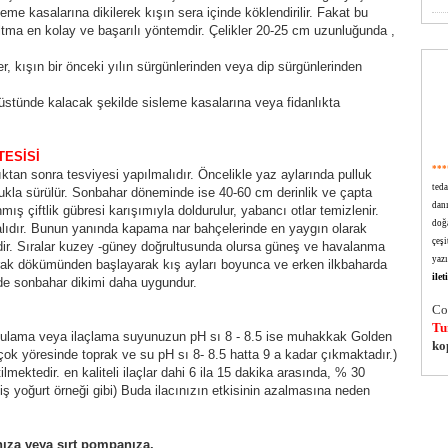
sleme kasalarına dikilerek kışın sera içinde köklendirilir. Fakat bu
altma en kolay ve başarılı yöntemdir. Çelikler 20-25 cm uzunluğunda ,
er, kışın bir önceki yılın sürgünlerinden veya dip sürgünlerinden
stünde kalacak şekilde sisleme kasalarına veya fidanlıkta
TESİSİ
***
dıktan sonra tesviyesi yapılmalıdır. Öncelikle yaz aylarında pulluk
ted
llukla sürülür. Sonbahar döneminde ise 40-60 cm derinlik ve çapta
dan
mış çiftlik gübresi karışımıyla doldurulur, yabancı otlar temizlenir.
doğa
malıdır. Bunun yanında kapama nar bahçelerinde en yaygın olarak
çeşi
m dir. Sıralar kuzey -güney doğrultusunda olursa güneş ve havalanma
yazı
aprak dökümünden başlayarak kış ayları boyunca ve erken ilkbaharda
ile
rde sonbahar dikimi daha uygundur.
Co
Tu
sulama veya ilaçlama suyunuzun pH sı 8 - 8.5 ise muhakkak Golden
ko
rçok yöresinde toprak ve su pH sı 8- 8.5 hatta 9 a kadar çıkmaktadır.)
tilmektedir. en kaliteli ilaçlar dahi 6 ila 15 dakika arasında, % 30
iş yoğurt örneği gibi) Buda ilacınızın etkisinin azalmasına neden
nıza veya sırt pompanıza,