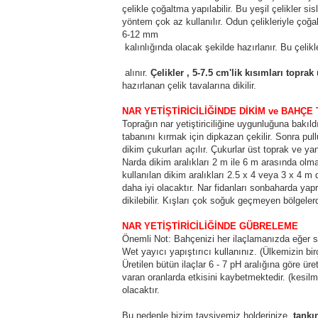
çelikle çoğaltma yapılabilir. Bu yeşil çelikler si
yöntem çok az kullanılır. Odun çelikleriyle çoğ
6-12 mm
kalınlığında olacak şekilde hazırlanır. Bu çelikl
alınır.
Çelikler , 5-7.5 cm'lik kısımları toprak
ü
hazırlanan çelik tavalarına dikilir.
NAR YETİŞTİRİCİLİĞİNDE DİKİM ve BAHÇE 
Toprağın nar yetiştiriciliğine uygunluğuna bakıl
tabanını kırmak için dipkazan çekilir. Sonra pu
dikim çukurları açılır. Çukurlar üst toprak ve yan
Narda dikim aralıkları 2 m ile 6 m arasında ol
kullanılan dikim aralıkları 2.5 x 4 veya 3 x 4 
daha iyi olacaktır. Nar fidanları sonbaharda y
dikilebilir. Kışları çok soğuk geçmeyen bölgele
NAR YETİŞTİRİCİLİĞİNDE GÜBRELEME
Önemli Not: Bahçenizi her ilaçlamanızda eğer 
Wet yayıcı yapıştırıcı kullanınız. (Ülkemizin bi
Üretilen bütün ilaçlar 6 - 7 pH aralığına göre üre
varan oranlarda etkisini kaybetmektedir. (kesilm
olacaktır.
Bu nedenle bizim tavsiyemiz holderinize,
tankı