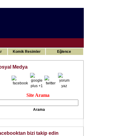
Gizli ilimler
r
Komik Resimler
Eğlence
osyal Medya
Site Arama
acebooktan bizi takip edin