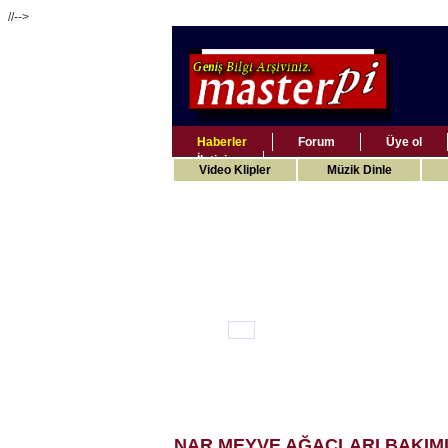
//-->
Haberler
Forum
Üye ol
İletişim
Video Klipler
Müzik Dinle
NAR
MEYVE AĞAÇLARI BAKIMI