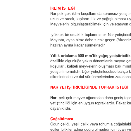
İKLİM İSTEĞİ
Nar pek çok iklim koşullarında sorunsuz yetiştiri
uzun ve sıcak, kışların ılık ve yağışlı olması
Meyvelerini olgunlaştırabilmek için vejetasyon 
yüksek bir sıcaklık toplamı ister. Nar yetiştirici
Mayısta, oysa biraz daha sıcak geçen (Akdeniz 
haziran ayına kadar sürmektedir.
Yıllık ortalama 500 mm'lik yağış yetiştiricilik 
özellikle olgunluğa yakın dönemlerde meyve ç
koşulları, kaliteli meyvelerin oluşması bakımından
yetiştirilmemelidir. Eğer yetiştirilecekse bahçe 
dikenlerinden ve dal sürtünmelerinden zararlan
NAR YETİŞTİRİCİLİĞİNDE TOPRAK İSTEĞİ
Nar
, pek çok meyve ağacından daha geniş toprak
yetiştiriciliği için en uygun topraklardır. Fakat ku
dayanıklıdır.
Çoğaltılması
Odun çeliği, yeşil çelik veya tohumla çoğaltılabi
edilen bitkiler adına doğru olmadığı için ticari 