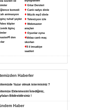
biyografileri
ta sözleri ve
♦
yimler
Gitar Dersleri
♦
ğlence komedi
Canlı radyo dinle
♦
zah animasyon
Müzik mp3 dinle
♦
lginç tuhaf şeyler
Televizyon izle
♦
ideo klipler
Webmaster
omik ilginç
araçları
♦
imler
Oyunlar oyna
♦
asterPİ den
İddaa canlı maç
ılar
skorları
♦
İl il imsakiye
saatleri
itemizden Haberler
itemizde Yazar olmak istermisiniz ?
itemize Eklenmesini İstediğiniz,
faları Bildirebilirsiniz !
ündem Haber