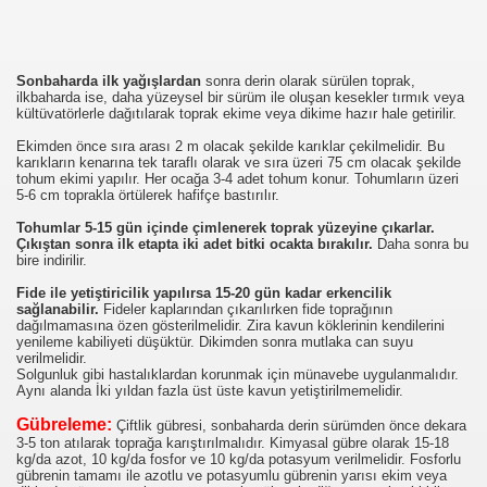
DYOLAR ONLINE RADYO DINLE CANLI MUZIK RADYOLA
Sonbaharda ilk yağışlardan
sonra derin olarak sürülen toprak,
K GUZELLIK SAYFASI
ilkbaharda ise, daha yüzeysel bir sürüm ile oluşan kesekler tırmık veya
kültüvatörlerle dağıtılarak toprak ekime veya dikime hazır hale getirilir.
Ekimden önce sıra arası 2 m olacak şekilde karıklar çekilmelidir. Bu
karıkların kenarına tek taraflı olarak ve sıra üzeri 75 cm olacak şekilde
tohum ekimi yapılır. Her ocağa 3-4 adet tohum konur. Tohumların üzeri
Rİ VE VİDEOLARI
5-6 cm toprakla örtülerek hafifçe bastırılır.
OLAYLAR ILGINC RESIMLER BILGILER KOMIK FOTOLAR B
Tohumlar 5-15 gün içinde çimlenerek toprak yüzeyine çıkarlar.
Çıkıştan sonra ilk etapta iki adet bitki ocakta bırakılır.
Daha sonra bu
bire indirilir.
İZLE,SEYRET
Fide ile yetiştiricilik yapılırsa 15-20 gün kadar erkencilik
sağlanabilir.
Fideler kaplarından çıkarılırken fide toprağının
dağılmamasına özen gösterilmelidir. Zira kavun köklerinin kendilerini
yenileme kabiliyeti düşüktür. Dikimden sonra mutlaka can suyu
verilmelidir.
RI KOLAY,PRATİK,TARİFİ,NE PİŞİRSEM DİYENLER İÇİN 
Solgunluk gibi hastalıklardan korunmak için münavebe uygulanmalıdır.
Aynı alanda İki yıldan fazla üst üste kavun yetiştirilmemelidir.
Gübreleme:
Çiftlik gübresi, sonbaharda derin sürümden önce dekara
3-5 ton atılarak toprağa karıştırılmalıdır. Kimyasal gübre olarak 15-18
kg/da azot, 10 kg/da fosfor ve 10 kg/da potasyum verilmelidir. Fosforlu
gübrenin tamamı ile azotlu ve potasyumlu gübrenin yarısı ekim veya