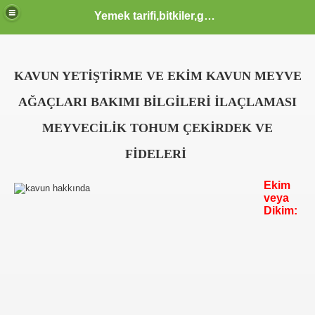
Yemek tarifi,bitkiler,güzellik sağlık,burçlar,sözler
ODLAR HTML KODLARI CSS KODLARI MENUSU
KAVUN YETİŞTİRME VE EKİM
KAVUN
MEYVE
AĞAÇLARI BAKIMI BİLGİLERİ İLAÇLAMASI
 KERIM HZ MUHAMMED S.A.V HAYATI OLUM VE OTESI KA
MEYVECİLİK TOHUM ÇEKİRDEK VE
FİDELERİ
IK YAZILAR KOMIK FIKRALAR KARIKATUR ATASOZLERI
Ekim
veya
Dikim:
 KOMIK VE TARIHI VIDEOLAR SAYFASI KLIPLER IZLE SE
 İZLE, EN YENİ KLİPLER, TÜRKÇE POP KLİPLER, MÜZİK