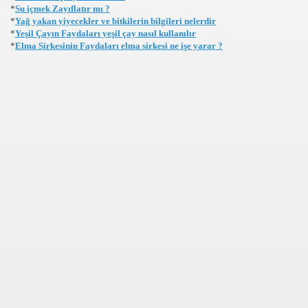
*
Su içmek Zayıflatır mı ?
*
Yağ yakan yiyecekler ve bitkilerin bilgileri nelerdir
DYOLAR ONLINE RADYO DINLE CANLI MUZIK RADYOLA
*
Yeşil Çayın Faydaları yeşil çay nasıl kullanılır
*
Elma Sirkesinin Faydaları elma sirkesi ne işe yarar ?
K GUZELLIK SAYFASI
Rİ VE VİDEOLARI
OLAYLAR ILGINC RESIMLER BILGILER KOMIK FOTOLAR B
İZLE,SEYRET
RI KOLAY,PRATİK,TARİFİ,NE PİŞİRSEM DİYENLER İÇİN 