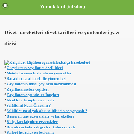
Yemek tarifi,bitkiler,güzellik sağlık,burçlar,sözler
ODLAR HTML KODLARI CSS KODLARI MENUSU
Diyet hareketleri diyet tarifleri ve yöntemleri yazı
dizisi
 KERIM HZ MUHAMMED S.A.V HAYATI OLUM VE OTESI KA
*
Greyfurt un zayıflatıcı özellikleri
IK YAZILAR KOMIK FIKRALAR KARIKATUR ATASOZLERI
*
Metobolizmayı hızlandıran yiyecekler
*
Bacaklar nasıl inceltilir yöntemleri
*
Zayıflatan bitkisel çayların hazırlanması
*
Zayıflatan sebze çeşitleri
*
Zayıflatan egsersiz ve İpuçları
 KOMIK VE TARIHI VIDEOLAR SAYFASI KLIPLER IZLE SE
*
İdeal kilo hesaplama cetveli
*
Selülitimi Nasıl Önlerim ?
*
Selülitler nasıl yok olur selülit için ne yapmalı ?
*
Basen eritme egzersizleri ve hareketleri
 İZLE, EN YENİ KLİPLER, TÜRKÇE POP KLİPLER, MÜZİK
*
Kalçaları küçülten egzersizler
*
Besinlerin kalori degerleri kalori cetveli
*
Kalori hesaplayıcı beslenme