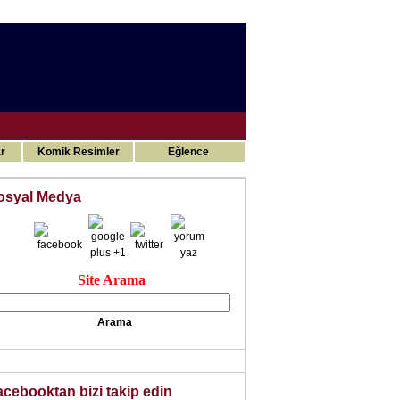
Gizli ilimler
r
Komik Resimler
Eğlence
osyal Medya
Site Arama
acebooktan bizi takip edin