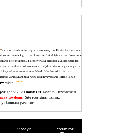
*
Sitede yer alan konular bilgilendirme amaçlıdır. Doktor tavsiyesi veya
avi yerine geçmez.Sağlık sorunlarınızın çözümü için mutlaka doktorunuza
ışmanız gerekmektedir.Bu sitede yer alan bilgilerin uygulanmasından
bilecek zararlardan sitemiz sorumlu değildir.Sitemiz de yazılan yazılar,
tli kaynaklardan derlenen makalelerdir.Makale sahibi iseniz ve
larınızı yayınlamamızdan rahatsızlık duyuyorsanız lütfen bizimle
tişim
e
geçiniz
.
****
pyright © 2020
masterPİ
Tasarım Düzenlemesi
ncay toydemir
Site içeriğinin izinsiz
pyalanması yasaktır.
Anasayfa
Yorum yaz