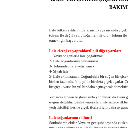
BAKIMI
Lale bitkisi yılda bir defa, mart veya nisanda çiçe
tohum ile değil yavru soğanları ile olur. Tohum ile
etmek için başvurulur.
Lale cicegi ve yapraklarıİlgili diğer yazılar:
1- Yavru soğanlarla lale çoğaltmak
2- Lale soğanlarının saklanması
3- Tohumdan lale yetiştirmek
4- Siyah lale
5- Lale ekim zamanıÇoğunlukla bir soğan bir çiçek a
birden fazla olsa bile yılda bir defa çiçek açarlar. Ç
bir çiçek varsa bu yıl bir daha açmayacak demektir.
Yaz sıcaklarının başlamasıyla yaprakları da kurur g
uygun değildir. Çünkü yaprakları bile sadece ilkba
yetiştiriciliği kesme çiçek ticareti için daha uygun
Lale soğanlarının ekilmesi
Sonbaharda ekilir. Veya en geç şubat ayında ekilebi
misli derinliğine gömülmeli. bulunduğunuz şehrin i