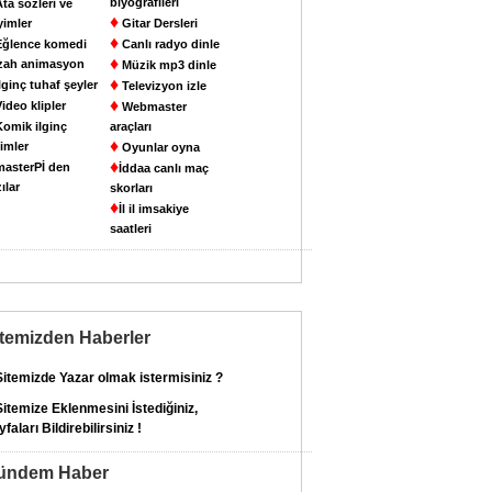
biyografileri
ta sözleri ve
♦
yimler
Gitar Dersleri
♦
ğlence komedi
Canlı radyo dinle
♦
zah animasyon
Müzik mp3 dinle
♦
lginç tuhaf şeyler
Televizyon izle
♦
ideo klipler
Webmaster
omik ilginç
araçları
♦
imler
Oyunlar oyna
♦
asterPİ den
İddaa canlı maç
ılar
skorları
♦
İl il imsakiye
saatleri
itemizden Haberler
itemizde Yazar olmak istermisiniz ?
itemize Eklenmesini İstediğiniz,
faları Bildirebilirsiniz !
ündem Haber