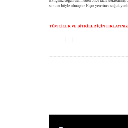
Ektiğiniz soğan ekilmeden önce fazla bekletilmiş o
sonucu böyle olmuştur. Kışın yeterince soğuk yer
ÇİÇEK
-EKİM ZAMANINI KAÇIRMAYIN,
ÇİÇEĞİNİN BAKIMI
NAS
DEĞİŞİMİ,
ÇİÇEKÇİLİK
,ÖZELİKLERİ,
BAKIMI
|
ÇİÇEK
ÇEŞİTLERİ
BUDANMASI HAKKINDA GENEL BİLGİLER.
TÜM ÇİÇEK VE BİTKİLER İÇİN TIKLAYINIZ 