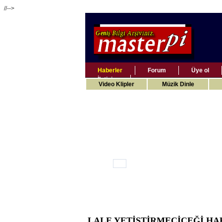
//-->
Haberler
Forum
Üye ol
İletişim
Video Klipler
Müzik Dinle
LALE YETİŞTİRME
ÇİÇEĞİ HA