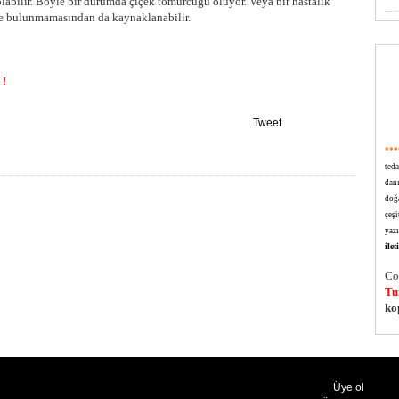
labilir. Böyle bir durumda çiçek tomurcuğu ölüyor. Veya bir hastalık
de bulunmamasından da kaynaklanabilir.
IL YAPILIR, BİTKİSİ YETİŞTİRİLMESİ, SULANMASI, TOPRAK - SAKSI
,
BİTKİSİNİN
BAKIMI
, YETİŞTİRİLMESİ, SULANMASI, TOPRAK - SAKSI DEĞİŞİMİ VE
!
Tweet
***
ted
dan
doğa
çeşi
yazı
ile
Co
Tu
ko
Üye ol