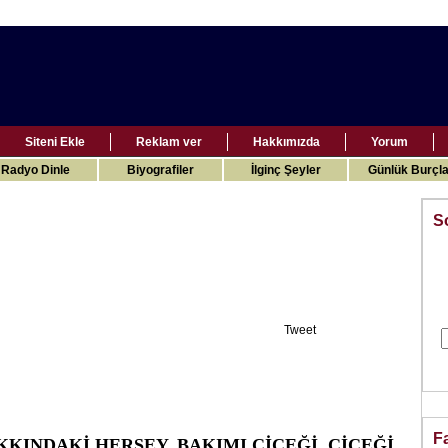
Siteni Ekle
Reklam ver
Hakkımızda
Yorum
Radyo Dinle
Biyografiler
İlginç Şeyler
Günlük Burçla
S
Tweet
F
KKINDAKİ HERŞEY, BAKIMI,ÇİÇEĞİ, ÇİÇEĞİ