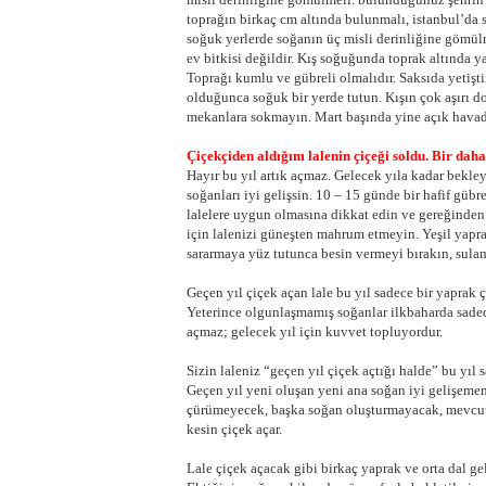
toprağın birkaç cm altında bulunmalı, istanbul’da s
soğuk yerlerde soğanın üç misli derinliğine gömülm
ev bitkisi değildir. Kış soğuğunda toprak altında 
Toprağı kumlu ve gübreli olmalıdır. Saksıda yetiş
olduğunca soğuk bir yerde tutun. Kışın çok aşırı d
mekanlara sokmayın. Mart başında yine açık havada
Çiçekçiden aldığım lalenin çiçeği soldu. Bir dah
Hayır bu yıl artık açmaz. Gelecek yıla kadar bekle
soğanları iyi gelişsin. 10 – 15 günde bir hafif gübr
lalelere uygun olmasına dikkat edin ve gereğinden 
için lalenizi güneşten mahrum etmeyin. Yeşil yaprak
sararmaya yüz tutunca besin vermeyi bırakın, sulam
Geçen yıl çiçek açan lale bu yıl sadece bir yaprak ç
Yeterince olgunlaşmamış soğanlar ilkbaharda sadec
açmaz; gelecek yıl için kuvvet topluyordur.
Sizin laleniz “geçen yıl çiçek açtığı halde” bu yıl 
Geçen yıl yeni oluşan yeni ana soğan iyi gelişemem
çürümeyecek, başka soğan oluşturmayacak, mevcut 
kesin çiçek açar.
Lale çiçek açacak gibi birkaç yaprak ve orta dal ge