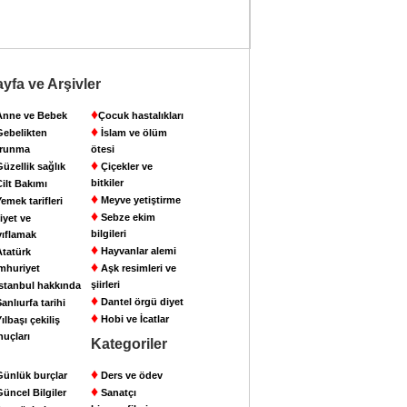
yfa ve Arşivler
♦
nne ve Bebek
Çocuk hastalıkları
♦
ebelikten
İslam ve ölüm
runma
ötesi
♦
üzellik sağlık
Çiçekler ve
bitkiler
ilt Bakımı
♦
Meyve yetiştirme
emek tarifleri
♦
Sebze ekim
iyet ve
bilgileri
yıflamak
♦
Hayvanlar alemi
tatürk
♦
mhuriyet
Aşk resimleri ve
şiirleri
stanbul hakkında
♦
Dantel örgü diyet
anlıurfa tarihi
♦
Hobi ve İcatlar
ılbaşı çekiliş
nuçları
Kategoriler
♦
ünlük burçlar
Ders ve ödev
♦
üncel Bilgiler
Sanatçı