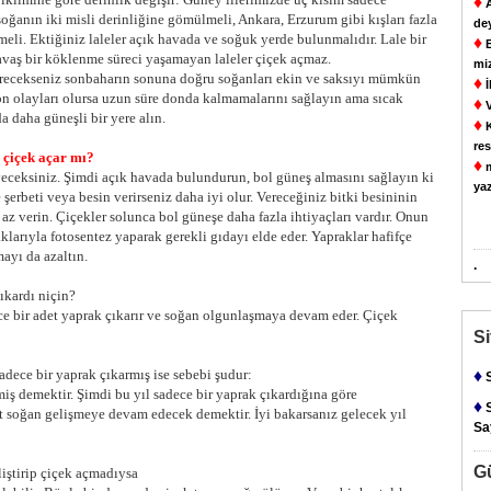
♦
A
oğanın iki misli derinliğine gömülmeli, Ankara, Erzurum gibi kışları fazla
de
eli. Ektiğiniz laleler açık havada ve soğuk yerde bulunmalıdır. Lale bir
♦
E
yavaş bir köklenme süreci yaşamayan laleler çiçek açmaz.
mi
tirecekseniz sonbaharın sonuna doğru soğanları ekin ve saksıyı mümkün
♦
İ
on olayları olursa uzun süre donda kalmamalarını sağlayın ama sıcak
♦
V
 daha güneşli bir yere alın.
♦
K
res
a çiçek açar mı?
♦
m
yeceksiniz. Şimdi açık havada bulundurun, bol güneş almasını sağlayın ki
yaz
e şerbeti veya besin verirseniz daha iyi olur. Vereceğiniz bitki besininin
az verin. Çiçekler solunca bol güneşe daha fazla ihtiyaçları vardır. Onun
larıyla fotosentez yaparak gerekli gıdayı elde eder. Yapraklar hafifçe
ayı da azaltın.
.
ıkardı niçin?
e bir adet yaprak çıkarır ve soğan olgunlaşmaya devam eder. Çiçek
S
sadece bir yaprak çıkarmış ise sebebi şudur:
♦
S
iş demektir. Şimdi bu yıl sadece bir yaprak çıkardığına göre
♦
S
soğan gelişmeye devam edecek demektir. İyi bakarsanız gelecek yıl
Say
G
liştirip çiçek açmadıysa