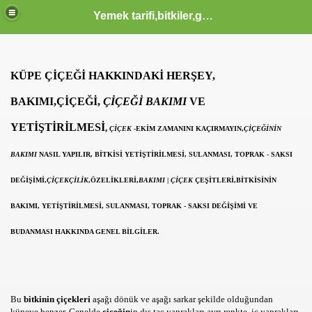
Yemek tarifi,bitkiler,güzellik sağlık,burçlar,sözler
ODLAR HTML KODLARI CSS KODLARI MENUSU
KÜPE
ÇİÇEĞİ HAKKINDAKİ HERŞEY,
BAKIMI,ÇİÇEĞİ,
ÇİÇEĞİ BAKIMI
VE
 KERIM HZ MUHAMMED S.A.V HAYATI OLUM VE OTESI KA
YETİŞTİRİLMESİ
,
ÇİÇEK
-EKİM ZAMANINI KAÇIRMAYIN,
ÇİÇEĞİNİN
BAKIMI
NASIL YAPILIR, BİTKİSİ YETİŞTİRİLMESİ, SULANMASI, TOPRAK - SAKSI
IK YAZILAR KOMIK FIKRALAR KARIKATUR ATASOZLERI
DEĞİŞİMİ,
ÇİÇEKÇİLİK
,ÖZELİKLERİ,
BAKIMI
|
ÇİÇEK
ÇEŞİTLERİ,
BİTKİSİNİN
BAKIMI
, YETİŞTİRİLMESİ, SULANMASI, TOPRAK - SAKSI DEĞİŞİMİ VE
 KOMIK VE TARIHI VIDEOLAR SAYFASI KLIPLER IZLE SE
BUDANMASI HAKKINDA GENEL BİLGİLER.
 İZLE, EN YENİ KLİPLER, TÜRKÇE POP KLİPLER, MÜZİK
Bu
bitkinin çiçekleri
aşağı dönük ve aşağı sarkar şekilde olduğundan
küpeye benzer. Genelde
çiçeğin
in dış taç yaprakları ayrı renkte, iç yaprakları