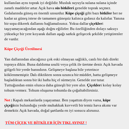
kullanılan aynı toprak iyi değildir. Musluk suyuyla sulana sulana içinde
zararlı maddeler artar. Açık hava
süs bitkileri
genelde toprak seçmez.
Gıdalarında güneş en önemli unsurdur.
Küpe çiçeği
gibi bazı
bitkiler
her ne
kadar az güneş istese de tamamen güneşsiz kalınca gıdasız da kalırlar. Yanına
bir sopa dikerek dallarını bağlamalısınız. Yoksa dallar
çiçekler
i
taşıyamayacağından aşağı doğru eğilirler. Bu özelliğinden dolayı saksıyı
yüksekçe bir yere koyarak dalları aşağı sarkık gelişecek şekilde yetiştirenler
de vardır.
Küpe Çiçeği Üretilmesi
Yan dallarından alacağınız çok eski olmayan sağlıklı, canlı bir dalı direkt
topraya dikin. Buna daldırma usulü veya çelik ile üretme denir. Açık havada
gölgeli bir yerde barındırın. Gelişmeye başlasa bile yeterince
köklenmemiştir. Dalı diktikten sonra uzunca bir müddet, hatta gelişmeye
başladıktan sonra bir iki hafta hiç el sürmeyin. Genelde zor tutar.
Tuttuğundan emin olunca daha güneşli bir yere alın.
Çiçekler
i kolay kolay
tohum vermez. Tohum oluşursa tohumla da çoğaltabilirsiniz.
Not
:
Kapalı mekanlarda yaşayamaz. Ben yaşattım diyen varsa,
küpe
çiçeği
nin bulunduğu yerde muhakkak kuvvetli bir temiz hava akımı var
demektir. Açık havada, doğal şartlarda en iyi sonucu alırsınız.
İ VE HASATI,SEBZE HAKKINDA BİLGİLER,SEBZELER,Bİ
TÜM ÇİÇEK VE BİTKİLER İÇİN TIKLAYINIZ !
ER,HAYVANLARIN DOĞA HAYATI,HAYVANLARDAKİ VAHŞ