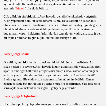
ayrı renktedir. Katmerli ve yalınkat
çiçek
açan türleri vardır. İsmi halk
arasında “
küpeli
” olarak da bilinir.
DYOLAR ONLINE RADYO DINLE CANLI MUZIK RADYOLA
Çok yıllık bir
süs bitkisi
dir. Açık havada, genellikle saksılarda yetiştirilir.
K GUZELLIK SAYFASI
Kışın yaprakları dökülür. İçeri almamalısınız. Hava şartları ne kadar kötü
olursa olsun dışarıda tutmalısınız. Sadece ısı sıfırın altına düştüğünde geçici
olarak içeri alın ama asla sıcak bir yerde tutmayın. İlk baharda güzelce
budamasını yapın, köklerini fazlalıklardan temizleyin, yadırgamayacağı yeni
bir toprak bulunan uygun büyüklükteki bir saksıya dikin.
Rİ VE VİDEOLARI
OLAYLAR ILGINC RESIMLER BILGILER KOMIK FOTOLAR B
Küpe Çiçeği Bakımı
İZLE,SEYRET
Öncelikle, bu
bitki
nin bir dış mekan bitkisi olduğunu bilmelisiniz. Aşırı
sıcak yerleri hiç sevmez. Açık havada kızgın güneş altında yaşayabilir,
çiçek
açabilir ama eğer balkonda yetiştiriyorsanız çok sıcak zamanlarda rüzgara
açık bir yerde bulundurun. Sık sık yapraklarını ıslatın. Aksi takdirde ölür.
Evde yaşamaz. İlle evde olsun istiyorsanız bu mümkün değildir. Zaman
RI KOLAY,PRATİK,TARİFİ,NE PİŞİRSEM DİYENLER İÇİN 
zaman en fazla bir günlüğüne ev içinde misafir edebilirsiniz. Yarı gölgeli ve
serin açık hava mekanları en sağlıklı gelişeceği yerlerdir.
Küpe Çiçeği Yetiştirilmesi
Her türlü toprakta yetişebilir. Ama gübre katsanız bile yıllarca saksılarda