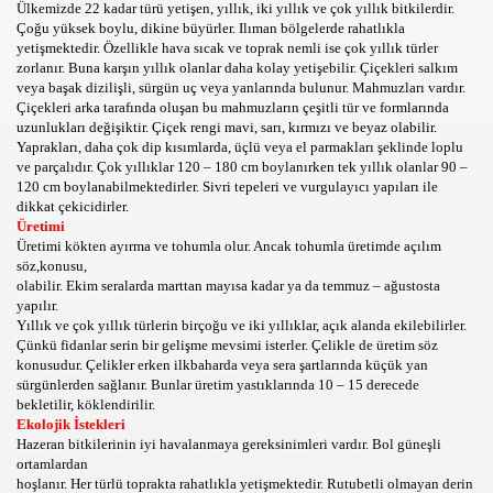
Ülkemizde 22 kadar türü yetişen, yıllık, iki yıllık ve çok yıllık bitkilerdir.
Çoğu yüksek boylu, dikine büyürler. Ilıman bölgelerde rahatlıkla
DYOLAR ONLINE RADYO DINLE CANLI MUZIK RADYOLA
yetişmektedir. Özellikle hava sıcak ve toprak nemli ise çok yıllık türler
zorlanır. Buna karşın yıllık olanlar daha kolay yetişebilir. Çiçekleri salkım
veya başak dizilişli, sürgün uç veya yanlarında bulunur. Mahmuzları vardır.
K GUZELLIK SAYFASI
Çiçekleri arka tarafında oluşan bu mahmuzların çeşitli tür ve formlarında
uzunlukları değişiktir. Çiçek rengi mavi, sarı, kırmızı ve beyaz olabilir.
Yaprakları, daha çok dip kısımlarda, üçlü veya el parmakları şeklinde loplu
ve parçalıdır. Çok yıllıklar 120 – 180 cm boylanırken tek yıllık olanlar 90 –
Rİ VE VİDEOLARI
120 cm boylanabilmektedirler. Sivri tepeleri ve vurgulayıcı yapıları ile
dikkat çekicidirler.
Üretimi
OLAYLAR ILGINC RESIMLER BILGILER KOMIK FOTOLAR B
Üretimi kökten ayırma ve tohumla olur. Ancak tohumla üretimde açılım
söz,konusu,
İZLE,SEYRET
olabilir. Ekim seralarda marttan mayısa kadar ya da temmuz – ağustosta
yapılır.
Yıllık ve çok yıllık türlerin birçoğu ve iki yıllıklar, açık alanda ekilebilirler.
Çünkü fidanlar serin bir gelişme mevsimi isterler. Çelikle de üretim söz
konusudur. Çelikler erken ilkbaharda veya sera şartlarında küçük yan
RI KOLAY,PRATİK,TARİFİ,NE PİŞİRSEM DİYENLER İÇİN 
sürgünlerden sağlanır. Bunlar üretim yastıklarında 10 – 15 derecede
bekletilir, köklendirilir.
Ekolojik İstekleri
Hazeran bitkilerinin iyi havalanmaya gereksinimleri vardır. Bol güneşli
ortamlardan
hoşlanır. Her türlü toprakta rahatlıkla yetişmektedir. Rutubetli olmayan derin