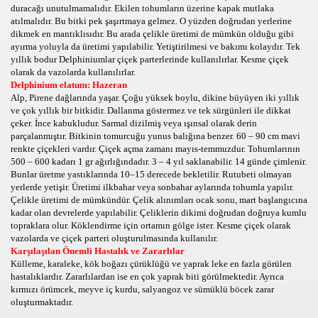
duracağı unutulmamalıdır. Ekilen tohumların üzerine kapak mutlaka
atılmalıdır. Bu bitki pek şaşırtmaya gelmez. O yüzden doğrudan yerlerine
BİLGİLER,MEYVE YETİŞTİRME VE EKİMİ BUDAMA,HASAT
dikmek en mantıklısıdır. Bu arada çelikle üretimi de mümkün olduğu gibi
ayırma yoluyla da üretimi yapılabilir. Yetiştirilmesi ve bakımı kolaydır. Tek
ÖCEKLER, BÖCEK, BÖCEK İLAÇLAMA, BÖCEK İLAÇLAMA 
yıllık bodur Delphiniumlar çiçek parterlerinde kullanılırlar. Kesme çiçek
olarak da vazolarda kullanılırlar.
EKLER,ÇİÇEKLERİN BAKIMI VE NASIL DİKİLİR,TÜM BİTK
Delphinium elatum: Hazeran
Alp, Pirene dağlarında yaşar. Çoğu yüksek boylu, dikine büyüyen iki yıllık
ve çok yıllık bir bitkidir. Dallanma göstermez ve tek sürgünleri ile dikkat
ŞTİRME,GÜLLER,GÜL DİKİMİ,GÜL DİKMEK İÇİN
çeker. İnce kabukludur. Sarmal dizilmiş veya ışınsal olarak derin
parçalanmıştır. Bitkinin tomurcuğu yunus balığına benzer. 60 – 90 cm mavi
ON YETİŞTİRİCİLİĞİ
renkte çiçekleri vardır. Çiçek açma zamanı mayıs-temmuzdur. Tohumlarının
500 – 600 kadarı 1 gr ağırlığındadır. 3 – 4 yıl saklanabilir. 14 günde çimlenir.
RBANA ÇİÇEĞİ
Bunlar üretme yastıklarında 10–15 derecede bekletilir. Rutubeti olmayan
yerlerde yetişir. Üretimi ilkbahar veya sonbahar aylarında tohumla yapılır.
Çelikle üretimi de mümkündür. Çelik alınımları ocak sonu, mart başlangıcına
 DİKİLİR,AÇELYA ÇEÇEĞİ,RESİMLERİ,BİLGİLERİ
kadar olan devrelerde yapılabilir. Çeliklerin dikimi doğrudan doğruya kumlu
topraklara olur. Köklendirme için ortamın gölge ister. Kesme çiçek olarak
AR SIKLIKLA SULANMALI,BAKIMI
vazolarda ve çiçek parteri oluşturulmasında kullanılır.
Karşılaşılan Önemli Hastalık ve Zararlılar
Külleme, karaleke, kök boğazı çürüklüğü ve yaprak leke en fazla görülen
EGONYA ÇİÇEĞİ,BEGONYA DİKME,SULAMA
hastalıklardır. Zararlılardan ise en çok yaprak biti görülmektedir. Ayrıca
kırmızı örümcek, meyve iç kurdu, salyangoz ve sümüklü böcek zarar
R,ORKİDE HAKKINDA,SULAMA,BAKIM,SAKSI DEĞİŞTİRME
oluşturmaktadır.