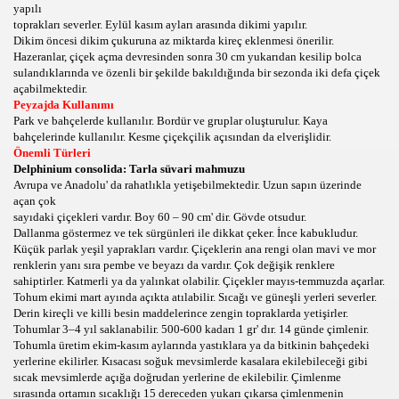
yapılı
toprakları severler. Eylül kasım ayları arasında dikimi yapılır.
Dikim öncesi dikim çukuruna az miktarda kireç eklenmesi önerilir.
Hazeranlar, çiçek açma devresinden sonra 30 cm yukarıdan kesilip bolca
sulandıklarında ve özenli bir şekilde bakıldığında bir sezonda iki defa çiçek
açabilmektedir.
Peyzajda Kullanımı
Park ve bahçelerde kullanılır. Bordür ve gruplar oluşturulur. Kaya
bahçelerinde kullanılır. Kesme çiçekçilik açısından da elverişlidir.
Önemli Türleri
Delphinium consolida: Tarla süvari mahmuzu
Avrupa ve Anadolu' da rahatlıkla yetişebilmektedir. Uzun sapın üzerinde
açan çok
sayıdaki çiçekleri vardır. Boy 60 – 90 cm' dir. Gövde otsudur.
Dallanma göstermez ve tek sürgünleri ile dikkat çeker. İnce kabukludur.
Küçük parlak yeşil yaprakları vardır. Çiçeklerin ana rengi olan mavi ve mor
renklerin yanı sıra pembe ve beyazı da vardır. Çok değişik renklere
sahiptirler. Katmerli ya da yalınkat olabilir. Çiçekler mayıs-temmuzda açarlar.
Tohum ekimi mart ayında açıkta atılabilir. Sıcağı ve güneşli yerleri severler.
Derin kireçli ve killi besin maddelerince zengin topraklarda yetişirler.
Tohumlar 3–4 yıl saklanabilir. 500-600 kadarı 1 gr' dır. 14 günde çimlenir.
Tohumla üretim ekim-kasım aylarında yastıklara ya da bitkinin bahçedeki
İ VE HASATI,SEBZE HAKKINDA BİLGİLER,SEBZELER,Bİ
yerlerine ekilirler. Kısacası soğuk mevsimlerde kasalara ekilebileceği gibi
sıcak mevsimlerde açığa doğrudan yerlerine de ekilebilir. Çimlenme
ER,HAYVANLARIN DOĞA HAYATI,HAYVANLARDAKİ VAHŞ
sırasında ortamın sıcaklığı 15 dereceden yukarı çıkarsa çimlenmenin