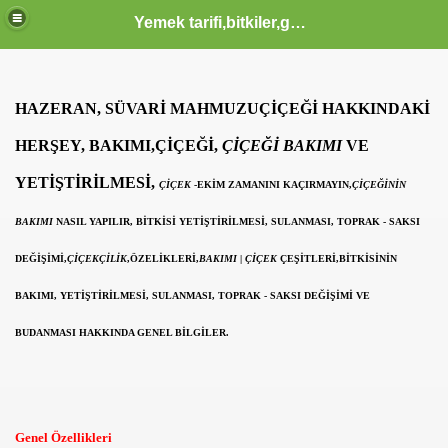
Yemek tarifi,bitkiler,güzellik sağlık,burçlar,sözler
ODLAR HTML KODLARI CSS KODLARI MENUSU
HAZERAN, SÜVARİ MAHMUZU
ÇİÇEĞİ HAKKINDAKİ
HERŞEY, BAKIMI,ÇİÇEĞİ,
ÇİÇEĞİ BAKIMI
VE
 KERIM HZ MUHAMMED S.A.V HAYATI OLUM VE OTESI KA
YETİŞTİRİLMESİ,
ÇİÇEK
-EKİM ZAMANINI KAÇIRMAYIN,
ÇİÇEĞİNİN
BAKIMI
NASIL YAPILIR, BİTKİSİ YETİŞTİRİLMESİ, SULANMASI, TOPRAK - SAKSI
IK YAZILAR KOMIK FIKRALAR KARIKATUR ATASOZLERI
DEĞİŞİMİ,
ÇİÇEKÇİLİK
,ÖZELİKLERİ,
BAKIMI
|
ÇİÇEK
ÇEŞİTLERİ,
BİTKİSİNİN
BAKIMI
, YETİŞTİRİLMESİ, SULANMASI, TOPRAK - SAKSI DEĞİŞİMİ VE
 KOMIK VE TARIHI VIDEOLAR SAYFASI KLIPLER IZLE SE
BUDANMASI HAKKINDA GENEL BİLGİLER.
 İZLE, EN YENİ KLİPLER, TÜRKÇE POP KLİPLER, MÜZİK
Genel Özellikleri