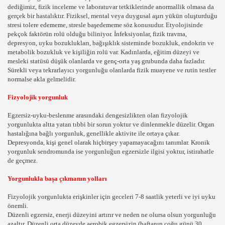
HOBİLER,İLGİNÇ HOBİ ÇEŞİTLERİ
dediğimiz, fizik inceleme ve laboratuvar tetkiklerinde anormallik olmasa da
gerçek bir hastalıktır. Fiziksel, mental veya duygusal aşırı yükün oluşturduğu
TAFA KEMAL ATATÜRK BİYOGRAFİSİ, DEVRİMLERİ, İLKEL
stresi tolere edememe, stresle başedememe söz konusudur. Etyolojisinde
pekçok faktörün rolü olduğu biliniyor. İnfeksiyonlar, fizik travma,
depresyon, uyku bozuklukları, bağışıklık sisteminde bozukluk, endokrin ve
GÜZELLİKLERİ. ZENGİN TARİHİ İLÇELERİ, MEYDANLARI
metabolik bozukluk ve kişiliğin rolü var. Kadınlarda, eğitim düzeyi ve
mesleki statüsü düşük olanlarda ve genç-orta yaş grubunda daha fazladır.
LI YETENEKLERI GOLLERI VE VIDEOLARI GOL SEYRE
Sürekli veya tekrarlayıcı yorgunluğu olanlarda fizik muayene ve rutin testler
normalse akla gelmelidir.
Fizyolojik yorgunluk
OGREN
Egzersiz-uyku-beslenme arasındaki dengesizlikten olan fizyolojik
yorgunlukta altta yatan tıbbi bir sorun yoktur ve dinlenmekle düzelir. Organ
POR CANLI YAYIN IZLE TELEVIZYON IZLE CANLI MAC IZL
hastalığına bağlı yorgunluk, genellikle aktivite ile ortaya çıkar.
Depresyonda, kişi genel olarak hiçbirşey yapamayacağını tanımlar. Kronik
ELIK ONCESI YAPILACAK YONTEMLER
yorgunluk sendromunda ise yorgunluğun egzersizle ilgisi yoktur, istirahatle
de geçmez.
 TEDAVI YONTEMLERI
Yorgunlukla başa çıkmanın yolları
LERI CILT GUZELLIGI GUNLUK CILT BAKIMI ONERILERI C
Fizyolojik yorgunlukta erişkinler için geceleri 7-8 saatlik yeterli ve iyi uyku
önemli.
NDA BILMEK ISTEDIKLERINIZ RESIMLER TUM YARARLI 
Düzenli egzersiz, enerji düzeyini artırır ve neden ne olursa olsun yorgunluğu
azaltır. Düzenli orta düzeyde aerobik egzersizin (haftanın çoğu günü 30