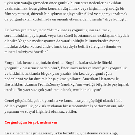
OLAYLAR ILGINC RESIMLER BILGILER KOMIK FOTOLAR B
uyku için yatağa girmeden önce günlük bütün stres nedenlerini akıldan
uzaklaştırmak, hoşa giden konuları düşünmek veya kişinin hoşlandığı bir
film seyretmesi, düzenli bir uykuyu sağlayabilir. Alkol ve sigarayı azaltmak
İZLE,SEYRET
da yorgunluktan kurtulmada en önemli etkenlerden birisidir” diye konuştu.
Dr. Yazan şunları söyledi: “Mümkünse iş yoğunluğunu azaltmak,
sorumlulukları paylaşmak veya kısa süreli iş ortamından uzaklaşmak faydalı
olabilir. Yoga ve meditasyonun da yararlı olduğu bilinmektedir. Ayrıca,
RI KOLAY,PRATİK,TARİFİ,NE PİŞİRSEM DİYENLER İÇİN 
mutlaka doktor kontrolünde olmak kaydıyla belirli süre için vitamin ve
mineral takviyesi önerilir.”
Yorgunluk hemen hepimizin derdi… Bugüne kadar sizlerle Sürekli
yorgunluk hissetmek neden olur?, Enerjimizi neler çalıyor? gibi yorgunluk
ve bitkinlik hakkında birçok yazı yazdık. Bu kez de yorgunluğun
nedenlerini ve bu durumla başa çıkma yollarını Amerikan Hastanesi İç
Hastalıkları Uzmanı Prof.Dr.Sunay Sandıkçı’nın verdiği bilgilerle paylaşmak
istedik. Bu yazı size çok yardımcı olacak, mutlaka okuyun!
Genel güçsüzlük, çabuk yorulma ve konsantrasyon güçlüğü olarak ifade
edilen yorgunluk, çok sık rastlanan bir semptomdur. İş performansını, aile
yaşamını ve sosyal ilişkileri olumsuz etkiler.
Yorgunluğun birçok nedeni var
En sık nedenler aşırı egzersiz, uyku bozukluğu, beslenme yetersizliği,