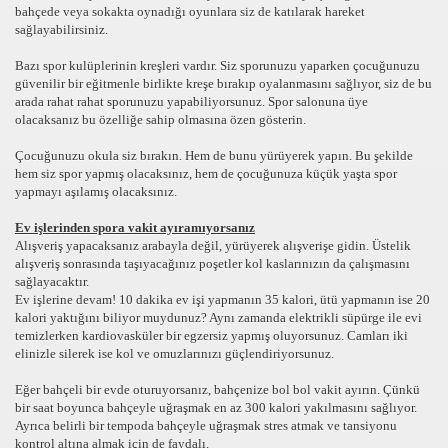
bahçede veya sokakta oynadığı oyunlara siz de katılarak hareket
sağlayabilirsiniz.
Bazı spor kulüplerinin kreşleri vardır. Siz sporunuzu yaparken çocuğunuzu
güvenilir bir eğitmenle birlikte kreşe bırakıp oyalanmasını sağlıyor, siz de bu
arada rahat rahat sporunuzu yapabiliyorsunuz. Spor salonuna üye
olacaksanız bu özelliğe sahip olmasına özen gösterin.
Çocuğunuzu okula siz bırakın. Hem de bunu yürüyerek yapın. Bu şekilde
hem siz spor yapmış olacaksınız, hem de çocuğunuza küçük yaşta spor
yapmayı aşılamış olacaksınız.
Ev işlerinden spora vakit ayıramıyorsanız
Alışveriş yapacaksanız arabayla değil, yürüyerek alışverişe gidin. Üstelik
alışveriş sonrasında taşıyacağınız poşetler kol kaslarınızın da çalışmasını
sağlayacaktır.
Ev işlerine devam! 10 dakika ev işi yapmanın 35 kalori, ütü yapmanın ise 20
kalori yaktığını biliyor muydunuz? Aynı zamanda elektrikli süpürge ile evi
temizlerken kardiovasküler bir egzersiz yapmış oluyorsunuz. Camları iki
elinizle silerek ise kol ve omuzlarınızı güçlendiriyorsunuz.
Eğer bahçeli bir evde oturuyorsanız, bahçenize bol bol vakit ayırın. Çünkü
bir saat boyunca bahçeyle uğraşmak en az 300 kalori yakılmasını sağlıyor.
Ayrıca belirli bir tempoda bahçeyle uğraşmak stres atmak ve tansiyonu
kontrol altına almak için de faydalı.