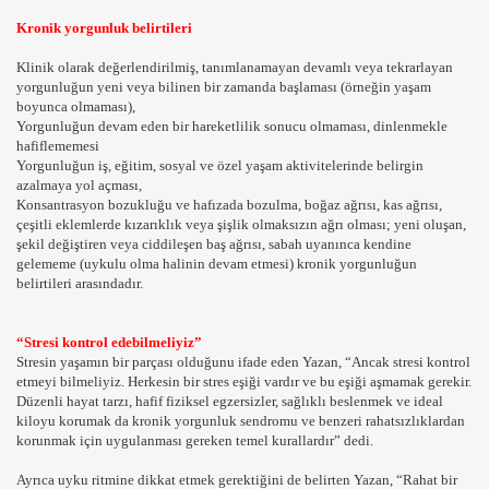
Kronik yorgunluk belirtileri
Klinik olarak değerlendirilmiş, tanımlanamayan devamlı veya tekrarlayan
yorgunluğun yeni veya bilinen bir zamanda başlaması (örneğin yaşam
boyunca olmaması),
Yorgunluğun devam eden bir hareketlilik sonucu olmaması, dinlenmekle
hafiflememesi
Yorgunluğun iş, eğitim, sosyal ve özel yaşam aktivitelerinde belirgin
Mİ
azalmaya yol açması,
Konsantrasyon bozukluğu ve hafızada bozulma, boğaz ağrısı, kas ağrısı,
çeşitli eklemlerde kızarıklık veya şişlik olmaksızın ağrı olması; yeni oluşan,
şekil değiştiren veya ciddileşen baş ağrısı, sabah uyanınca kendine
gelememe (uykulu olma halinin devam etmesi) kronik yorgunluğun
belirtileri arasındadır.
“Stresi kontrol edebilmeliyiz”
ZLIK HISSI CARESI KURTULMA YOLLARI NELERDIR UY
Stresin yaşamın bir parçası olduğunu ifade eden Yazan, “Ancak stresi kontrol
etmeyi bilmeliyiz. Herkesin bir stres eşiği vardır ve bu eşiği aşmamak gerekir.
Düzenli hayat tarzı, hafif fiziksel egzersizler, sağlıklı beslenmek ve ideal
kiloyu korumak da kronik yorgunluk sendromu ve benzeri rahatsızlıklardan
korunmak için uygulanması gereken temel kurallardır” dedi.
Rİ VE VİDEOLARI
Ayrıca uyku ritmine dikkat etmek gerektiğini de belirten Yazan, “Rahat bir