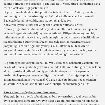
dakika yürüyüş veya eşdeğeri) hastalıkla ilgili yorgunluğu istirahatten daha
etkin olarak azalttığı gösterilmiştir.
Depresyonu olanlarda antidepresif ilaç tedavisi önerilir. Antidepresanlar
yorgunluğu artırabilmesine rağmen 6-8 hafta kullanmadan kesilmemeli.
Egzersizle kombine edildiğinde ise sonuçlar daha iyi.
VI YONTEMLERI SAGLIK KOSESI
Kahvenin uyarıcı etkisi var ve geçici olarak performansı artırır.
Kronik yorgunluk sendromunda 2 yaklaşımın (bilişsel davranış terapisi ve
kademeli egzersiz tedavisi) faydası kanıtlandı. Bilişsel davranış terapisi,
iyileşmeyi geciktirecek inanç ve davranışlarını değiştirmeye yönelik olarak
seanslar halinde düzenlenir. Düzeyi giderek artırılan egzersiz tedavisi
yontemleri
yorgunluğu azaltır. Olguların yaklaşık %40-50!sinde bu tedavilerle
yorgunluk azalmakta. Gerek klinik deneyimler, gerek araştırmalar, kronik
yorgunluk sendromu tedavisinin güç olduğunu göstermektedir.
Hiç bitmeyen bir yorgunluk hali mi var üstünüzde? Sabahları yataktan "bir
beş dakika daha" şeklinde yalvarma halinde kalkıyor, bütün gün esnemekten
ağzınız yırtılacak gibi oluyor, iş yerinde bilgisayarınızın karşısında
gözleriniz kapanıyor ve eve geldiğinizde kendinizi koltuğa atıp bütün bir
akşam uzanmak mı istiyorsunuz? O zaman size bu duruma neden olanları
anlatalım. Siz de onların farkına varıp, enerjinizi onlardan geri alın!
Yatak odamızın ‘uyku’ odası olmaması…
Yorgunluğun en büyük sebeplerinden biri uykusuzluk, güzel ve rahat bir
uyku çekmemiş olmaktır. Uykuyla ilgili yaşadığımız sıkıntıların temelinde
yatan sebeplerden en önemlisi de yatak odamızın uykuya uygun bir konforu