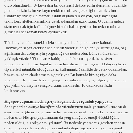
olup olmadığıdır. Uykuya dair bir oda nasıl dekore edilir derseniz; öncelikle
perdelerinizin kalın ve koyu renklerde olması gerektiğini hatırlatalım.
Odanız içeriye ışık almamalı. Onun dışında televizyon, bilgisayar gibi
teknolojik aletleri kesinlikle yatak odanızdan uzak tutun. O odanın sadece
sizin uyumak için kullandığınız bir oda haline getirin; bu uyku moduna
girmenizi her zaman kolaylaştıracaktır.
Telefon yüzünden sürekli elektromanyetik dalgalara maruz kalmak…
Radyasyon saçan elektronik aletlerin yarattığı dalgalar uykusuzluğa da, baş
ağrılarına da; dolayısıyla yorgunluğa da neden olur. Dünya nüfusunun
yaklaşık yüzde 35’ini maruz kaldığı bu elektromanyetik hassasiyet
vücudumuzun bütün doğal ritminin bozulmasına yol açıyor. Dolayısıyla bu
tip aletleri mümkün olduğunca az kullanmak, özellikle de yatak odamızdan,
başucumuzdan eksik etmemiz gerekiyor. Bu konuda birkaç tüyo daha
verelim… Dijital saatlerinizi yatağınıza yakın tutmayın, bilgisayar ekranına
çok yakın durmayın ve saç kurutma makinesini 10 dakikadan fazla
kullanmayın.
Hiç spor yapmamak da aşırıya kaçmak da yorgunluk yapıyor…
Spor yaparken aşırıya kaçtığımızda vücudumuzu fazla yormuş oluruz; bu da
enerjimizin gitmesine, pilimizin bitmesine ve kendimizi bitkin hissetmemize
neden olur. Hiç spor yapmamanın da yorgunluğa ve enerji düşüklüğüne
neden olduğunu biliyor muydunuz? Bu nedenle yapmamız gereken sporun
dozunu iyi ayarlamak, doğru zamanlarda doğru egzersizleri yapmak gerekir.