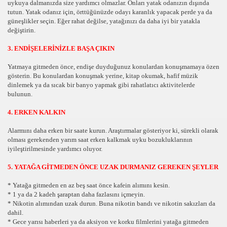
uykuya dalmanızda size yardımcı olmazlar. Onları yatak odanızın dışında
tutun. Yatak odanız için, örttüğünüzde odayı karanlık yapacak perde ya da
güneşlikler seçin. Eğer rahat değilse, yatağınızı da daha iyi bir yatakla
değiştirin.
3. ENDİŞELERİNİZLE BAŞA ÇIKIN
Yatmaya gitmeden önce, endişe duyduğunuz konulardan konuşmamaya özen
gösterin. Bu konulardan konuşmak yerine, kitap okumak, hafif müzik
dinlemek ya da sıcak bir banyo yapmak gibi rahatlatıcı aktivitelerde
bulunun.
4. ERKEN KALKIN
Alarmını daha erken bir saate kurun. Araştırmalar gösteriyor ki, sürekli olarak
olması gerekenden yarım saat erken kalkmak uyku bozukluklarının
iyileştirilmesinde yardımcı oluyor.
5. YATAĞA GİTMEDEN ÖNCE UZAK DURMANIZ GEREKEN ŞEYLER
* Yatağa gitmeden en az beş saat önce kafein alımını kesin.
* 1 ya da 2 kadeh şaraptan daha fazlasını içmeyin.
* Nikotin alımından uzak durun. Buna nikotin bandı ve nikotin sakızları da
dahil.
* Gece yarısı haberleri ya da aksiyon ve korku filmlerini yatağa gitmeden