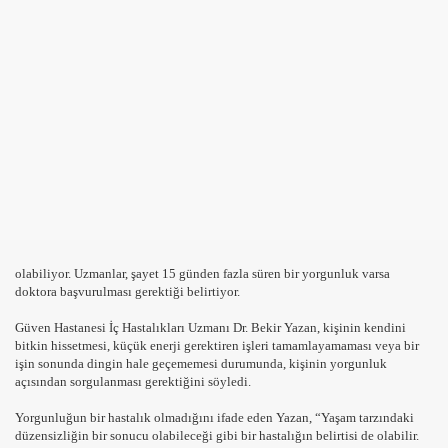
DYOLAR ONLINE RADYO DINLE CANLI MUZIK RADYOLA
K GUZELLIK SAYFASI
Rİ
 OLUYOR ?
YAPILIR
olabiliyor. Uzmanlar, şayet 15 günden fazla süren bir yorgunluk varsa
doktora başvurulması gerektiği belirtiyor.
Güven Hastanesi İç Hastalıkları Uzmanı Dr. Bekir Yazan, kişinin kendini
ERİ
bitkin hissetmesi, küçük enerji gerektiren işleri tamamlayamaması veya bir
işin sonunda dingin hale geçememesi durumunda, kişinin yorgunluk
TA BEBEK GELİŞİMİ
açısından sorgulanması gerektiğini söyledi.
Yorgunluğun bir hastalık olmadığını ifade eden Yazan, “Yaşam tarzındaki
A BEBEK GELİŞİMİ 2
düzensizliğin bir sonucu olabileceği gibi bir hastalığın belirtisi de olabilir.