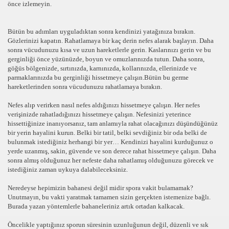
önce izlemeyin.
Bütün bu adımları uyguladıktan sonra kendinizi yatağınıza bırakın.
Gözlerinizi kapatın. Rahatlamaya bir kaç derin nefes alarak başlayın. Daha
sonra vücudunuzu kısa ve uzun hareketlerle gerin. Kaslarınızı gerin ve bu
gerginliği önce yüzünüzde, boyun ve omuzlarınızda tutun. Daha sonra,
göğüs bölgenizde, sırtınızda, karnınızda, kollarınızda, ellerinizde ve
parmaklarınızda bu gerginliği hissetmeye çalışın.Bütün bu germe
hareketlerinden sonra vücudunuzu rahatlamaya bırakın.
Nefes alıp verirken nasıl nefes aldığınızı hissetmeye çalışın. Her nefes
verişinizde rahatladığınızı hissetmeye çalışın. Nefesinizi yeterince
hissettiğinize inanıyorsanız, tam anlamıyla rahat olacağınızı düşündüğünüz
bir yerin hayalini kurun. Belki bir tatil, belki sevdiğiniz bir oda belki de
bulunmak istediğiniz herhangi bir yer… Kendinizi hayalini kurduğunuz o
yerde uzanmış, sakin, güvende ve son derece rahat hissetmeye çalışın. Daha
sonra almış olduğunuz her nefeste daha rahatlamış olduğunuzu görecek ve
istediğiniz zaman uykuya dalabileceksiniz.
Neredeyse hepimizin bahanesi değil midir spora vakit bulamamak?
Unutmayın, bu vakti yaratmak tamamen sizin gerçekten istemenize bağlı.
Burada yazan yöntemlerle bahaneleriniz artık ortadan kalkacak.
Öncelikle yaptığınız sporun süresinin uzunluğunun değil, düzenli ve sık