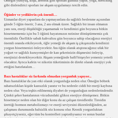
Örneğin yürüyüş, koşu, aerobik gibi sporları gündüz yapın; yoga, stretching
gibi dinlendirici sporları ise akşam uygulamayı tercih edin.
Öğünler ve yediklerin çok önemli…
Uzmanlar diyet yapanlara da yapmayanlara da sağlıklı beslenme açısından
günde 5 öğün önerir; 3 ana, 2 ara olmak üzere. Sağlıklı bir insan olmanın
yanı sıra, enerji düşüklüğü yaşamamak ve kendimizi gün boyunca bitkin
hissetmememiz için bu 5 öğünü hayatımızın rutinine dönüştürmemiz çok
önemlidir. Özellikle sabah kahvaltısı gün boyunca sahip olacağınız enerjiyi
önemli oranda etkileyecek, öğle yemeği de akşam iş çıkışınızda kendinizi
yorgun hissetmenizi önleyecektir. Ara öğün olarak atıştıracağınız ufak bir
yoğurt ve sağlıklı kuruyemişler de kan şekerinizin düşmesini önleyip,
enerjinizi destekleyecektir. Akşam yemeğinde hafif birşeyler yemeniz yeterli
olacaktır. Ayrıca kafein ve nikotin tüketiminin de direkt olarak enerjiyi yok
ettiğini hatırlatalım…
Bazı hastalıklar siz farkında olmadan yorgunluk yapıyor...
Bazı hastalıklar da yan etki olarak yorgunluğa neden olur. Örneğin böbrek
rahatsızlıkları kişide kansızlık yaratır ve bu nedenle ciddi bir enerji kaybına
neden olur. Veya teşhis edilmemiş diyabet de yorgunluğun nedenlerindendir.
Çünkü şeker hastalarının vücudundaki glikoz enerjiye dönüşemez. Bitkin
hissetmeye neden olan bir diğer konu da az çalışan tiroidlerdir. Tiroidin
ürettiği hormon metabolizmayı ve enerji seviyesini düzenlediğinden, az
çalışması durumunda halsizlik söz konusu olur. Kronik yorgunluktan
şikayetçiyseniz, eğer tüm bu kontrolleri yaptırdıysanız ve sorun bunlar