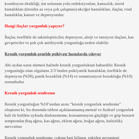
kondüsyon eksikliği, üst solunum yolu enfeksiyonları, kansızlık, tiroid
hastalıkları (tiroidin az veya çok çalışması) akciğer hastalıkları, ilaçlar, viral
hastalıklar, kanser ve depresyondur.
Hangi ilaçlar yorgunluk yapıyor?
İlaçlar, özellikle de sakinleştiriciler, depresyon, alerji ve tansiyon ilaçları, kas
gevşeticiler ve pek çok antibiyotik yorgunluğa neden olabilir.
Kronik yorgunluk genelde psikiyatr hastalarda çıkıyor
İ VE HASATI,SEBZE HAKKINDA BİLGİLER,SEBZELER,Bİ
Altı aydan uzun sürmesi halinde kronik yorgunluktan bahsedilir. Kronik
yorgunluğu olan olguların 2/3’ünden psikiyatrik hastalıklar, özellikle de
ER,HAYVANLARIN DOĞA HAYATI,HAYVANLARDAKİ VAHŞ
depresyon (%58), panik bozukluk (%14) ve somatizasyon bozukluğu (%10)
sorumludur.
BİLGİLER,MEYVE YETİŞTİRME VE EKİMİ BUDAMA,HASAT
Kronik yorgunluk sendromu
ÖCEKLER, BÖCEK, BÖCEK İLAÇLAMA, BÖCEK İLAÇLAMA 
Kronik yorgunluğun %10’undan azını “kronik yorgunluk sendromu”
oluşturur ki; bu durumda tıbben açıklanamamış mental ve fiziksel yorgunluk
EKLER,ÇİÇEKLERİN BAKIMI VE NASIL DİKİLİR,TÜM BİTK
hali ile birlikte uykuda dinlenememe, konsantrasyon güçlüğü ve grip benzeri
semptomlar (baş ağrısı, kas ağrısı, eklem ağrısı, boğaz ağrısı, halsizlik)
mevcuttur.
Kronik yorgunluk sendromu, çoktan beri bilinen, eskiden nevrasteni