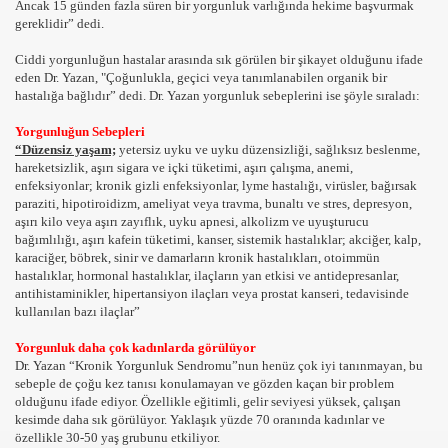
Ancak 15 günden fazla süren bir yorgunluk varlığında hekime başvurmak
OLMASI GEREKEN BOY VE KİLO ORANLARI
gereklidir” dedi.
APILIR 2
Ciddi yorgunluğun hastalar arasında sık görülen bir şikayet olduğunu ifade
eden Dr. Yazan, "Çoğunlukla, geçici veya tanımlanabilen organik bir
hastalığa bağlıdır” dedi. Dr. Yazan yorgunluk sebeplerini ise şöyle sıraladı:
 SAĞLIĞI
Yorgunluğun Sebepleri
“Düzensiz yaşam;
yetersiz uyku ve uyku düzensizliği, sağlıksız beslenme,
hareketsizlik, aşırı sigara ve içki tüketimi, aşırı çalışma, anemi,
enfeksiyonlar; kronik gizli enfeksiyonlar, lyme hastalığı, virüsler, bağırsak
paraziti, hipotiroidizm, ameliyat veya travma, bunaltı ve stres, depresyon,
aşırı kilo veya aşırı zayıflık, uyku apnesi, alkolizm ve uyuşturucu
bağımlılığı, aşırı kafein tüketimi, kanser, sistemik hastalıklar; akciğer, kalp,
karaciğer, böbrek, sinir ve damarların kronik hastalıkları, otoimmün
hastalıklar, hormonal hastalıklar, ilaçların yan etkisi ve antidepresanlar,
antihistaminikler, hipertansiyon ilaçları veya prostat kanseri, tedavisinde
kullanılan bazı ilaçlar”
Yorgunluk daha çok kadınlarda görülüyor
Dr. Yazan “Kronik Yorgunluk Sendromu”nun henüz çok iyi tanınmayan, bu
sebeple de çoğu kez tanısı konulamayan ve gözden kaçan bir problem
olduğunu ifade ediyor. Özellikle eğitimli, gelir seviyesi yüksek, çalışan
kesimde daha sık görülüyor. Yaklaşık yüzde 70 oranında kadınlar ve
özellikle 30-50 yaş grubunu etkiliyor.