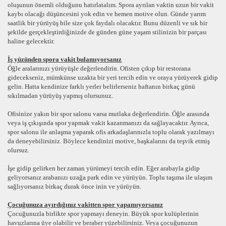
oluşunun önemli olduğunu hatırlatalım. Spora ayrılan vaktin uzun bir vakit
kaybı olacağı düşüncesini yok edin ve hemen motive olun. Günde yarım
saatlik bir yürüyüş bile size çok faydalı olacaktır. Bunu düzenli ve sık bir
şekilde gerçekleştirdiğinizde de günden güne yaşam stilinizin bir parçası
haline gelecektir.
İş yüzünden spora vakit bulamıyorsanız
Öğle aralarınızı yürüyüşle değerlendirin. Ofisten çıkıp bir restorana
gidecekseniz, mümkünse uzakta bir yeri tercih edin ve oraya yürüyerek gidip
gelin. Hatta kendinize farklı yerler belirlerseniz haftanın birkaç günü
sıkılmadan yürüyüş yapmış olursunuz.
Ofisinize yakın bir spor salonu varsa mutlaka değerlendirin. Öğle arasında
veya iş çıkışında spor yapmak vakit kazanmanızı da sağlayacaktır. Ayrıca,
spor salonu ile anlaşma yaparak ofis arkadaşlarınızla toplu olarak yazılmayı
da deneyebilirsiniz. Böylece kendinizi motive, başkalarını da teşvik etmiş
olursuz.
İşe gidip gelirken her zaman yürümeyi tercih edin. Eğer arabayla gidip
geliyorsanız arabanızı uzağa park edin ve yürüyün. Toplu taşıma ile ulaşım
sağlıyorsanız birkaç durak önce inin ve yürüyün.
Çocuğunuza ayırdığınız vakitten spor yapamıyorsanız
Çocuğunuzla birlikte spor yapmayı deneyin. Büyük spor kulüplerinin
havuzlarına üye olabilir ve beraber yüzebilirsiniz. Veya çocuğunuzun