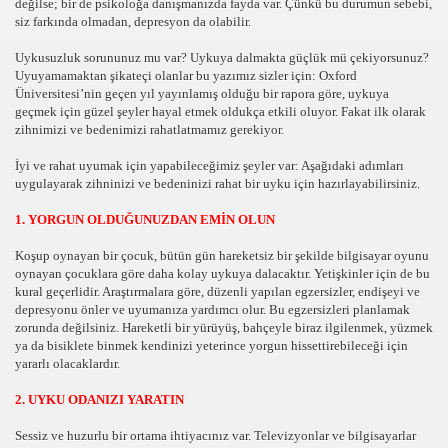
değilse; bir de psikoloğa danışmanızda fayda var. Çünkü bu durumun sebebi,
siz farkında olmadan, depresyon da olabilir.
Uykusuzluk sorununuz mu var? Uykuya dalmakta güçlük mü çekiyorsunuz?
Uyuyamamaktan şikateçi olanlar bu yazımız sizler için: Oxford
Üniversitesi’nin geçen yıl yayınlamış olduğu bir rapora göre, uykuya
geçmek için güzel şeyler hayal etmek oldukça etkili oluyor. Fakat ilk olarak
zihnimizi ve bedenimizi rahatlatmamız gerekiyor.
İyi ve rahat uyumak için yapabileceğimiz şeyler var: Aşağıdaki adımları
uygulayarak zihninizi ve bedeninizi rahat bir uyku için hazırlayabilirsiniz.
1. YORGUN OLDUĞUNUZDAN EMİN OLUN
Koşup oynayan bir çocuk, bütün gün hareketsiz bir şekilde bilgisayar oyunu
oynayan çocuklara göre daha kolay uykuya dalacaktır. Yetişkinler için de bu
kural geçerlidir. Araştırmalara göre, düzenli yapılan egzersizler, endişeyi ve
depresyonu önler ve uyumanıza yardımcı olur. Bu egzersizleri planlamak
zorunda değilsiniz. Hareketli bir yürüyüş, bahçeyle biraz ilgilenmek, yüzmek
ya da bisiklete binmek kendinizi yeterince yorgun hissettirebileceği için
yararlı olacaklardır.
2. UYKU ODANIZI YARATIN
Sessiz ve huzurlu bir ortama ihtiyacınız var. Televizyonlar ve bilgisayarlar