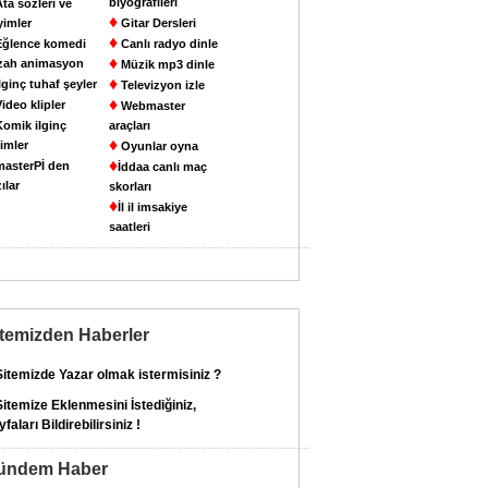
biyografileri
ta sözleri ve
♦
yimler
Gitar Dersleri
♦
ğlence komedi
Canlı radyo dinle
♦
zah animasyon
Müzik mp3 dinle
♦
lginç tuhaf şeyler
Televizyon izle
♦
ideo klipler
Webmaster
omik ilginç
araçları
♦
imler
Oyunlar oyna
♦
asterPİ den
İddaa canlı maç
ılar
skorları
♦
İl il imsakiye
saatleri
itemizden Haberler
itemizde Yazar olmak istermisiniz ?
itemize Eklenmesini İstediğiniz,
faları Bildirebilirsiniz !
ündem Haber