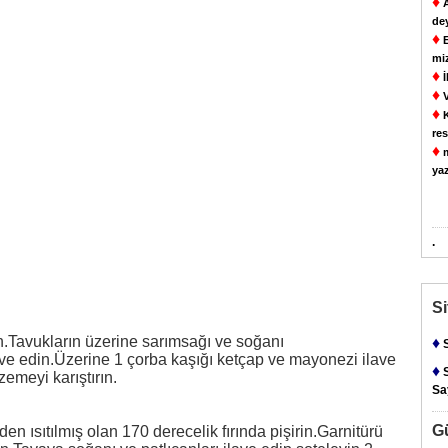
♦
A
de
♦
E
mi
♦
İ
♦
V
♦
K
res
♦
m
yaz
.
S
lın.Tavukların üzerine sarımsağı ve soğanı
♦
S
ave edin.Üzerine 1 çorba kaşığı ketçap ve mayonezi ilave
♦
S
emeyi karıştırın.
Say
G
n ısıtılmış olan 170 derecelik fırında pişirin.Garnitürü