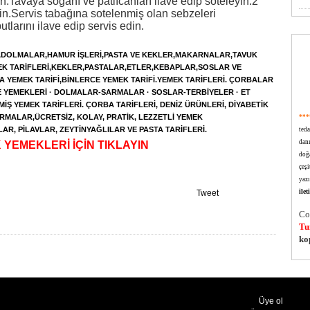
in.Tavaya soğanı ve patlıcanları ilave edip soteleyin.2
yin.Servis tabağına sotelenmiş olan sebzeleri
utlarını ilave edip servis edin.
DOLMALAR,HAMUR İŞLERİ,PASTA VE KEKLER,MAKARNALAR,TAVUK
K TARİFLERİ
,KEKLER,PASTALAR,ETLER,KEBAPLAR,SOSLAR VE
VA
YEMEK TARİFİ,
BİNLERCE
YEMEK TARİFİ
.YEMEK TARİFLERİ. ÇORBALAR
ZE YEMEKLERİ · DOLMALAR-SARMALAR · SOSLAR-TERBİYELER · ET
NMİŞ
YEMEK TARİFLERİ
. ÇORBA TARİFLERİ, DENİZ ÜRÜNLERİ, DİYABETİK
RMALAR,ÜCRETSİZ, KOLAY, PRATİK, LEZZETLİ
YEMEK
***
AR, PİLAVLAR, ZEYTİNYAĞLILAR VE PASTA TARİFLERİ.
ted
dan
 YEMEKLERİ İÇİN TIKLAYIN
doğa
çeşi
yazı
ile
Tweet
Co
Tu
ko
Üye ol