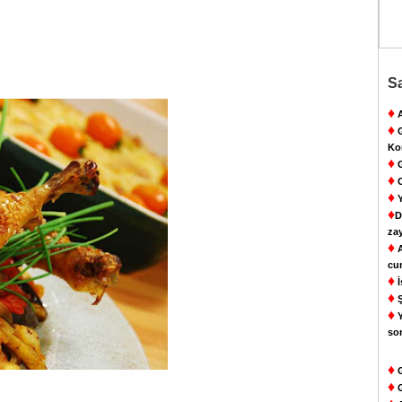
Sa
♦
A
♦
G
Ko
♦
G
♦
C
♦
Y
♦
D
za
♦
A
cu
♦
İ
♦
Ş
♦
Y
so
♦
G
♦
G