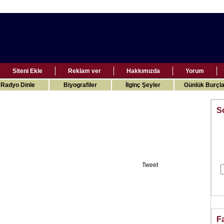
Siteni Ekle
Reklam ver
Hakkımızda
Yorum
Radyo Dinle
Biyografiler
İlginç Şeyler
Günlük Burçla
S
Tweet
F