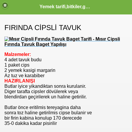
Yemek tarifi,bitkiler,güzellik sağlık,burçlar,sözler
FIRINDA CİPSLİ TAVUK
ODLAR HTML KODLARI CSS KODLARI MENUSU
 KERIM HZ MUHAMMED S.A.V HAYATI OLUM VE OTESI KA
Malzemeler:
4 adet tavuk budu
1 paket cips
IK YAZILAR KOMIK FIKRALAR KARIKATUR ATASOZLERI
2 yemek kasigi margarin
Az tuz ve karabiber
HAZIRLANIŞI
Butlar iyice yikandiktan sonra kurulanir.
Diger tarafta cipsler dövülerek veya
 KOMIK VE TARIHI VIDEOLAR SAYFASI KLIPLER IZLE SE
blendirdan geçirilerek un haline getirilir.
Butlar önce eritilmis tereyagina daha
sonra toz haline getirilmis cipse bulanir ve
bir firin kabina konulup 170 derecede
 İZLE, EN YENİ KLİPLER, TÜRKÇE POP KLİPLER, MÜZİK
35-0 dakika kadar pisirilir