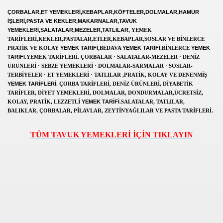
ÇORBALAR,ET YEMEKLERİ,KEBAPLAR,KÖFTELER,DOLMALAR,HAMUR
DYOLAR ONLINE RADYO DINLE CANLI MUZIK RADYOLA
İŞLERİ,PASTA VE KEKLER,MAKARNALAR,TAVUK
YEMEKLERİ,SALATALAR,MEZELER,TATLILAR,
YEMEK
TARİFLERİ
,KEKLER,PASTALAR,ETLER,KEBAPLAR,SOSLAR VE BİNLERCE
K GUZELLIK SAYFASI
YEMEK TARİFİ
YEMEK TARİFİ,
YEMEK
PRATİK VE KOLAY
,BEDAVA
BİNLERCE
TARİFİ
.YEMEK TARİFLERİ. ÇORBALAR · SALATALAR-MEZELER · DENİZ
ÜRÜNLERİ · SEBZE YEMEKLERİ · DOLMALAR-SARMALAR · SOSLAR-
TERBİYELER · ET YEMEKLERİ · TATLILAR ,PRATİK, KOLAY VE DENENMİŞ
Rİ VE VİDEOLARI
YEMEK TARİFLERİ
. ÇORBA TARİFLERİ, DENİZ ÜRÜNLERİ, DİYABETİK
TARİFLER, DİYET YEMEKLERİ, DOLMALAR, DONDURMALAR,ÜCRETSİZ,
YEMEK TARİFİ
KOLAY, PRATİK, LEZZETLİ
.SALATALAR, TATLILAR,
OLAYLAR ILGINC RESIMLER BILGILER KOMIK FOTOLAR B
BALIKLAR, ÇORBALAR, PİLAVLAR, ZEYTİNYAĞLILAR VE PASTA TARİFLERİ.
İZLE,SEYRET
TÜM TAVUK YEMEKLERİ İÇİN TIKLAYIN
RI KOLAY,PRATİK,TARİFİ,NE PİŞİRSEM DİYENLER İÇİN 