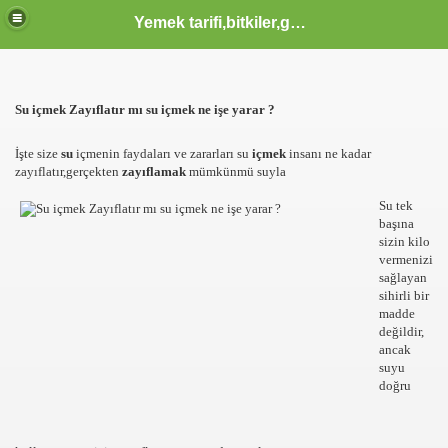
Yemek tarifi,bitkiler,güzellik sağlık,burçlar,sözler
ODLAR HTML KODLARI CSS KODLARI MENUSU
Su içmek Zayıflatır mı su içmek ne işe yarar ?
 KERIM HZ MUHAMMED S.A.V HAYATI OLUM VE OTESI KA
İşte size
su
içmenin faydaları ve zararları su
içmek
insanı ne kadar
zayıflatır,gerçekten
zayıflamak
mümkünmü suyla
Su tek
başına
IK YAZILAR KOMIK FIKRALAR KARIKATUR ATASOZLERI
sizin kilo
vermenizi
sağlayan
sihirli bir
madde
 KOMIK VE TARIHI VIDEOLAR SAYFASI KLIPLER IZLE SE
değildir,
ancak
suyu
doğru
 İZLE, EN YENİ KLİPLER, TÜRKÇE POP KLİPLER, MÜZİK