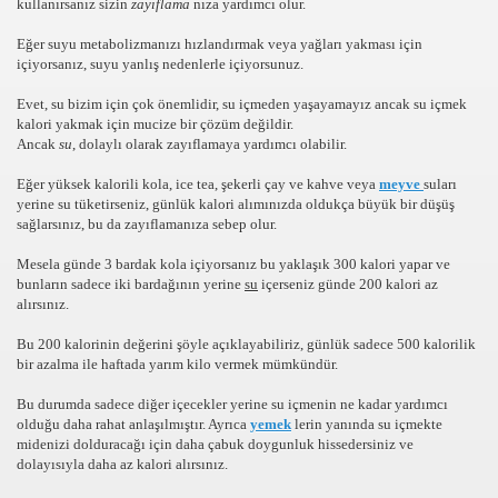
kullanırsanız sizin
zayıflama
nıza yardımcı olur.
DYOLAR ONLINE RADYO DINLE CANLI MUZIK RADYOLA
Eğer suyu metabolizmanızı hızlandırmak veya yağları yakması için
içiyorsanız, suyu yanlış nedenlerle içiyorsunuz.
K GUZELLIK SAYFASI
Evet, su bizim için çok önemlidir, su içmeden yaşayamayız ancak su içmek
kalori yakmak için mucize bir çözüm değildir.
Ancak
su
, dolaylı olarak zayıflamaya yardımcı olabilir.
Eğer yüksek kalorili kola, ice tea, şekerli çay ve kahve veya
meyve
suları
Rİ VE VİDEOLARI
yerine su tüketirseniz, günlük kalori alımınızda oldukça büyük bir düşüş
sağlarsınız, bu da zayıflamanıza sebep olur.
OLAYLAR ILGINC RESIMLER BILGILER KOMIK FOTOLAR B
Mesela günde 3 bardak kola içiyorsanız bu yaklaşık 300 kalori yapar ve
İZLE,SEYRET
bunların sadece iki bardağının yerine
su
içerseniz günde 200 kalori az
alırsınız.
Bu 200 kalorinin değerini şöyle açıklayabiliriz, günlük sadece 500 kalorilik
bir azalma ile haftada yarım kilo vermek mümkündür.
RI KOLAY,PRATİK,TARİFİ,NE PİŞİRSEM DİYENLER İÇİN 
Bu durumda sadece diğer içecekler yerine su içmenin ne kadar yardımcı
olduğu daha rahat anlaşılmıştır. Ayrıca
yemek
lerin yanında su içmekte
midenizi dolduracağı için daha çabuk doygunluk hissedersiniz ve
dolayısıyla daha az kalori alırsınız.