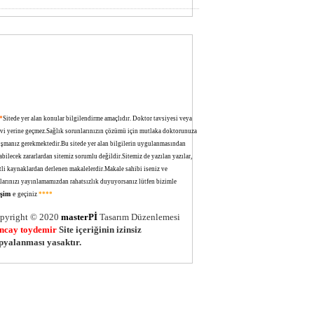
*
Sitede yer alan konular bilgilendirme amaçlıdır. Doktor tavsiyesi veya
avi yerine geçmez.Sağlık sorunlarınızın çözümü için mutlaka doktorunuza
ışmanız gerekmektedir.Bu sitede yer alan bilgilerin uygulanmasından
bilecek zararlardan sitemiz sorumlu değildir.Sitemiz de yazılan yazılar,
tli kaynaklardan derlenen makalelerdir.Makale sahibi iseniz ve
larınızı yayınlamamızdan rahatsızlık duyuyorsanız lütfen bizimle
tişim
e
geçiniz
.
****
pyright © 2020
masterPİ
Tasarım Düzenlemesi
ncay toydemir
Site içeriğinin izinsiz
pyalanması yasaktır.