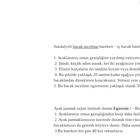
Sandalyeli
bacak inceltme
hareketi – iç bacak hare
1. Ayaklarınızı omuz genişliğine yayılmış vaziyete
2. Şimdi, küçük adım atarak, her iki ayağınızın yö
3. Elinizi kalçaların iki tarafına koyun veya destek
4. Bu şekilde yaklaşık 20 santim kadar aşağıya çö
bacaklardan dirsekleren kıracaksınız. Sırtınız yere
5. Bu bacak inceltme egzersizini yaklaşık olarak 30
Ayak parmak uçları üstünde durma
Egzersiz
i – Ba
1. Ayaklarınızı omuz genişliğinden biraz daha fazl
2. Ayak parmaklarınızın üzerinde durarak tüm vücut
bacaklarınızı da gererek böylece durun. Daha sonr
3.Bu hareketi her gün 40 kez tekrarlayın.