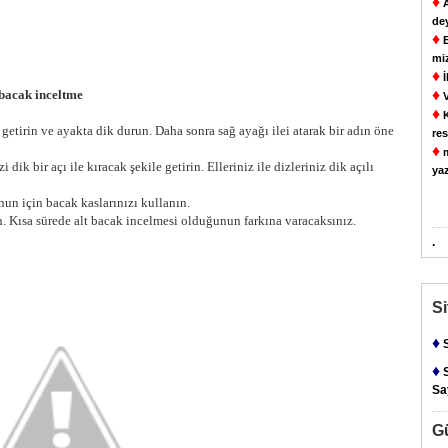
♦
A
de
♦
E
mi
♦
İ
♦
bacak inceltme
V
♦
K
getirin ve ayakta dik durun. Daha sonra sağ ayağı ilei atarak bir adın öne
res
♦
m
 dik bir açı ile kıracak şekile getirin. Elleriniz ile dizleriniz dik açılı
yaz
un için bacak kaslarınızı kullanın.
n. Kısa sürede alt bacak incelmesi olduğunun farkına varacaksınız.
.
S
♦
S
♦
S
Say
G