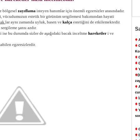
le bölgesel
zayıflama
isteyen hanımlar için önemli egzersizler arasındadır.
esi, vücudumuzun estetik bir görünüm sergilemesi bakımından hayati
cak
lar aynı zamanda uyluk, basen ve
kalça
estetiğini de etkilemektedir.
sergileme şansı azdır.
Sa
li ise bu durumda sizler de aşağıdaki bacak inceltme
hareketler
i ve
♦
A
bilen egzersizlerdir.
♦
G
Ko
♦
G
♦
C
♦
Y
♦
D
za
♦
A
cu
♦
İ
♦
Ş
♦
Y
so
♦
G
♦
G