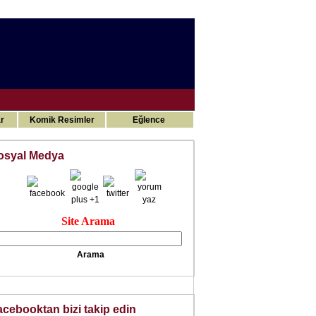
Gizli ilimler
r
Komik Resimler
Eğlence
osyal Medya
Site Arama
acebooktan bizi takip edin