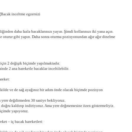
iğinden daha fazla bacaklarınızı yayın. Şimdi kollarınızı iki yana açın.
e oturur gibi yapın. Daha sonra oturma pozisyonundan ağır ağır dinelme
 için 2 değişik biçimde yapılmaktadır.
inde 2 ana hareketle bacaklar inceltilebilir.
areket:
şekilde ve de sağ ayağınız bir adım önde olacak biçimde pozisyon
a yere değdirmeden 30 saniye bekliyoruz.
 doğru kaldırıp indiriyoruz. Ama yere değmemesine özen göstermeliyiz.
 biçimde yapıyoruz.
eket – iç bacak hareketleri: