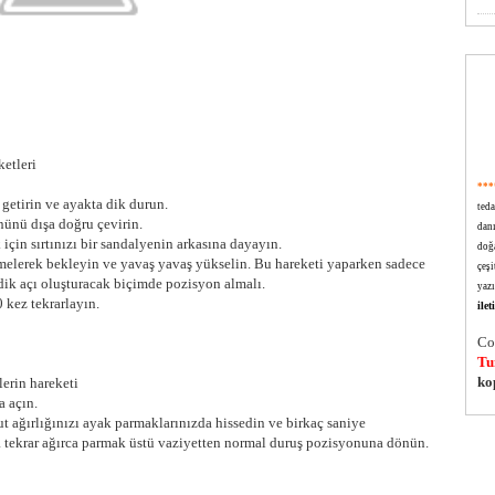
ketleri
***
 getirin ve ayakta dik durun.
ted
nünü dışa doğru çevirin.
dan
 için sırtınızı bir sandalyenin arkasına dayayın.
doğa
melerek bekleyin ve yavaş yavaş yükselin. Bu hareketi yaparken sadece
çeşi
 dik açı oluşturacak biçimde pozisyon almalı.
yazı
 kez tekrarlayın.
ile
Co
Tu
ko
lerin hareketi
a açın.
 ağırlığınızı ayak parmaklarınızda hissedin ve birkaç saniye
a tekrar ağırca parmak üstü vaziyetten normal duruş pozisyonuna dönün.