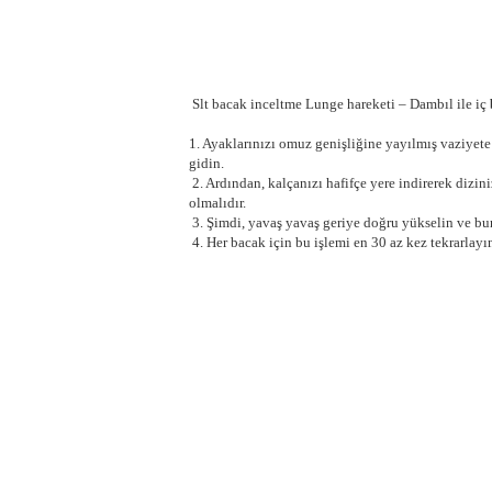
Slt bacak inceltme Lunge hareketi – Dambıl ile iç
1. Ayaklarınızı omuz genişliğine yayılmış vaziyete 
gidin.
2. Ardından, kalçanızı hafifçe yere indirerek dizinizi
olmalıdır.
3. Şimdi, yavaş yavaş geriye doğru yükselin ve bun
4. Her bacak için bu işlemi en 30 az kez tekrarlayı