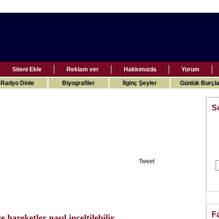
Siteni Ekle
Reklam ver
Hakkımızda
Yorum
Radyo Dinle
Biyografiler
İlginç Şeyler
Günlük Burçla
S
Tweet
F
 hareketler nasıl inceltilebilir.