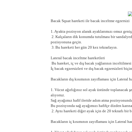
Bacak Squat hareketi ile bacak inceltme egzersizi
1. Ayakta pozisyon alarak ayaklarımızı omuz genişl
2. Kalçaların dik konumda tutulması bir sandalyed
pozisyonuna geçin.
3. Bu hareketi her gün 20 kez tekrarlayın.
Lateral bacak inceltme hareketleri
Bu hareket, iç ve dış bacak yağlarının inceltilmesi
İç bacak egzersizleri ve dış bacak egzersizleri biçim
Bacakların dış kısımının zayıflaması için Lateral h
1. Vücut ağırlığınız sol ayak üstünde toplanacak 
alıyoruz.
Sağ ayağımız hafif ileride adım atma pozisyonund
Bu pozisyonda sağ ayağımızı hafifçe dizden karına
2. Aynı hareketi diğer ayak için de 20 tekrarlı bir
Bacakların iç kısımının zayıflaması için Lateral har