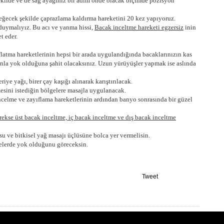
şekilde ve de sağ ayağınız bir adım önde olacak biçimde pozisyon
değecek şekilde çaprazlama kaldırma hareketini 20 kez yapıyoruz.
 duymalıyız. Bu acı ve yanma hissi,
Bacak inceltme hareketi egzersiz
inin
t eder.
latma hareketlerinin hepsi bir arada uygulandığında bacaklarınızın kas
manla yok olduğuna şahit olacaksınız. Uzun yürüyüşler yapmak ise aslında
iye yağı, birer çay kaşığı alınarak karıştırılacak.
esini istediğin bölgelere masajla uygulanacak.
 incelme ve zayıflama hareketlerinin ardından banyo sonrasında bir güzel
rekse üst bacak inceltme, iç bacak inceltme ve dış bacak inceltme
su ve bitkisel yağ masajı üçlüsüne bolca yer vermelisin.
lgelerde yok olduğunu göreceksin.
Tweet