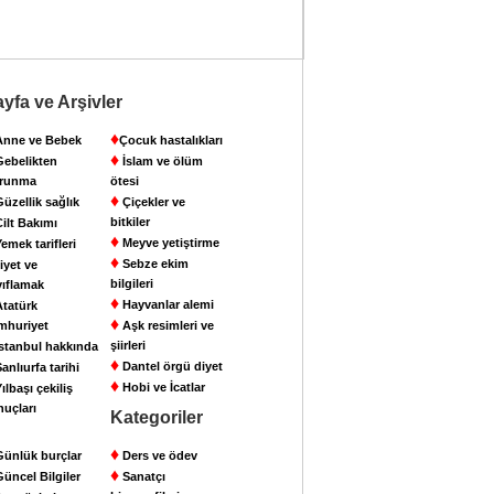
yfa ve Arşivler
♦
nne ve Bebek
Çocuk hastalıkları
♦
ebelikten
İslam ve ölüm
runma
ötesi
♦
üzellik sağlık
Çiçekler ve
bitkiler
ilt Bakımı
♦
Meyve yetiştirme
emek tarifleri
♦
Sebze ekim
iyet ve
bilgileri
yıflamak
♦
Hayvanlar alemi
tatürk
♦
mhuriyet
Aşk resimleri ve
şiirleri
stanbul hakkında
♦
Dantel örgü diyet
anlıurfa tarihi
♦
Hobi ve İcatlar
ılbaşı çekiliş
nuçları
Kategoriler
♦
ünlük burçlar
Ders ve ödev
♦
üncel Bilgiler
Sanatçı