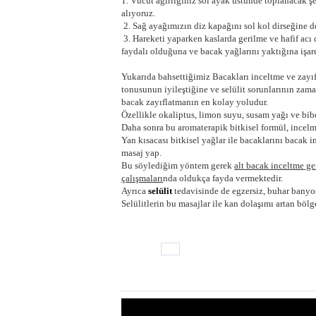
1. Vücut ağırlığınız sol ayak üstünde toplanacak 
alıyoruz.
2. Sağ ayağımızın diz kapağını sol kol dirseğine 
3. Hareketi yaparken kaslarda gerilme ve hafif acı
faydalı olduğuna ve bacak yağlarını yaktığına işare
Yukarıda bahsettiğimiz Bacakları inceltme ve zayıf
tonusunun iyileştiğine ve selülit sorunlarının za
bacak zayıflatmanın en kolay yoludur.
Özellikle okaliptus, limon suyu, susam yağı ve biber
Daha sonra bu aromaterapik bitkisel formül, incelm
Yan kısacası bitkisel yağlar ile bacaklarını bacak
masaj yap.
Bu söylediğim yöntem gerek
alt bacak inceltme ge
çalışmaları
nda oldukça fayda vermektedir.
Ayrıca
selülit
tedavisinde de egzersiz, buhar banyo
Selülitlerin bu masajlar ile kan dolaşımı artan bö