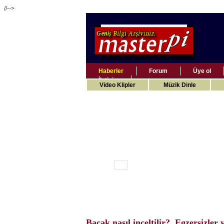
//-->
Haberler
Forum
Üye ol
İletişim
Video Klipler
Müzik Dinle
Bacak nasıl inceltilir? Egzersizler ve