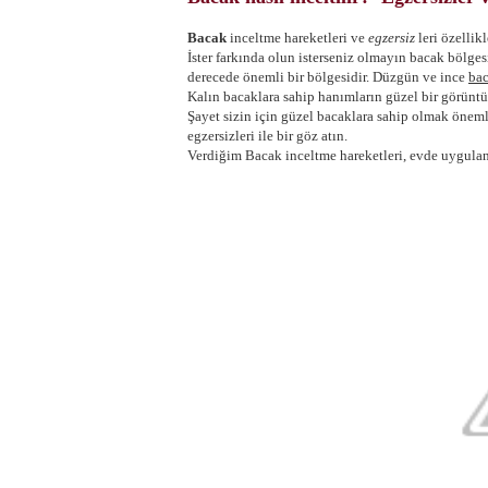
Bacak
inceltme hareketleri ve
egzersiz
leri özellik
İster farkında olun isterseniz olmayın bacak bölg
derecede önemli bir bölgesidir. Düzgün ve ince
ba
Kalın bacaklara sahip hanımların güzel bir görüntü 
Şayet sizin için güzel bacaklara sahip olmak önem
egzersizleri ile bir göz atın.
Verdiğim Bacak inceltme hareketleri, evde uygulana