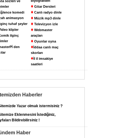
biyografileri
ta sözleri ve
♦
yimler
Gitar Dersleri
♦
ğlence komedi
Canlı radyo dinle
♦
zah animasyon
Müzik mp3 dinle
♦
lginç tuhaf şeyler
Televizyon izle
♦
ideo klipler
Webmaster
omik ilginç
araçları
♦
imler
Oyunlar oyna
♦
asterPİ den
İddaa canlı maç
ılar
skorları
♦
İl il imsakiye
saatleri
itemizden Haberler
itemizde Yazar olmak istermisiniz ?
itemize Eklenmesini İstediğiniz,
faları Bildirebilirsiniz !
ündem Haber