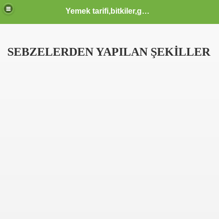
Yemek tarifi,bitkiler,güzellik sağlık,burçlar,sözler
SEBZELERDEN YAPILAN ŞEKİLLER
ODLAR HTML KODLARI CSS KODLARI MENUSU
 KERIM HZ MUHAMMED S.A.V HAYATI OLUM VE OTESI KA
IK YAZILAR KOMIK FIKRALAR KARIKATUR ATASOZLERI
 KOMIK VE TARIHI VIDEOLAR SAYFASI KLIPLER IZLE SE
 İZLE, EN YENİ KLİPLER, TÜRKÇE POP KLİPLER, MÜZİK