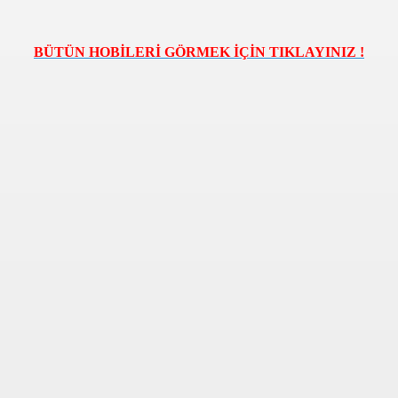
DYOLAR ONLINE RADYO DINLE CANLI MUZIK RADYOLA
BÜTÜN HOBİLERİ GÖRMEK İÇİN TIKLAYINIZ !
K GUZELLIK SAYFASI
Rİ VE VİDEOLARI
OLAYLAR ILGINC RESIMLER BILGILER KOMIK FOTOLAR B
İZLE,SEYRET
RI KOLAY,PRATİK,TARİFİ,NE PİŞİRSEM DİYENLER İÇİN 