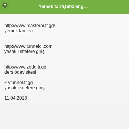
Yemek tarifi,bitkiler,güzellik sağlık,burçlar,sözler
http://www.masterpi.tr.gg/
ODLAR HTML KODLARI CSS KODLARI MENUSU
yemek tarifleri
http://www.tunnelci.com
yasaklı sitelere giriş
http://www.zedd.tr.gg
ders ödev sitesi
k-vtunnel.tr.gg
yasaklı sitelere giriş
11.04.2013
IMLARINI BEDAVA-SİTEM'E UYARLANMASI