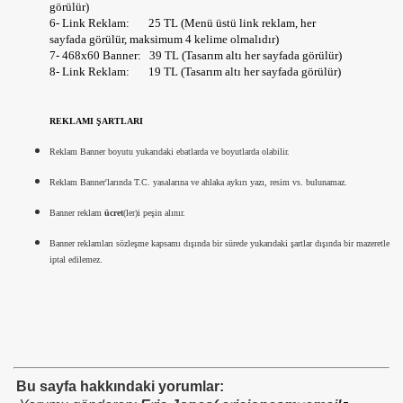
görülür)
G ÇEKMEK
6- Link Reklam: 25 TL (Menü üstü link reklam, her
sayfada görülür, maksimum 4 kelime olmalıdır)
7- 468x60 Banner: 39 TL (Tasarım altı her sayfada görülür)
8- Link Reklam: 19 TL (Tasarım altı her sayfada görülür)
 KELİMELER,ANAHTAR KELİMELER VE ARAMALAR,GOOGL
REKLAMI ŞARTLARI
Reklam Banner boyutu yukarıdaki ebatlarda ve boyutlarda olabilir.
BUTUN BİLGİLER BURDA
Reklam Banner'larında T.C. yasalarına ve ahlaka aykırı yazı, resim vs. bulunamaz.
U SEO NASIL UYGULANIR VE YAPILIR ?
Banner reklam
ücret
(ler)i peşin alınır.
Banner reklamları sözleşme kapsamı dışında bir sürede yukarıdaki şartlar dışında bir mazeretle
iptal edilemez.
LISTESI SARTLARI ILETISIM
GULAMA YILBASI CEKILIS SONUCLARI AMORTI TAM VE Y
NCELLEMELERI NE ISE YARADI
Bu sayfa hakkındaki yorumlar:
 KERIM HZ MUHAMMED S.A.V HAYATI OLUM VE OTESI KA