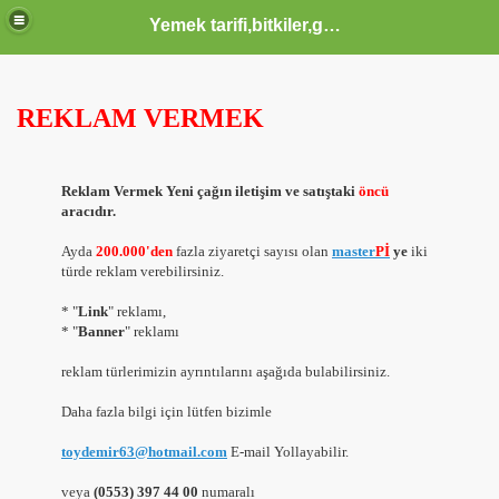
Yemek tarifi,bitkiler,güzellik sağlık,burçlar,sözler
REKLAM VERMEK
ODLAR HTML KODLARI CSS KODLARI MENUSU
Reklam Vermek Yeni çağın iletişim ve satıştaki
öncü
aracıdır.
Ayda
200.000'den
fazla ziyaretçi sayısı olan
master
Pİ
ye
iki
türde reklam verebilirsiniz.
* "
Link
" reklamı,
* "
Banner
" reklamı
reklam türlerimizin ayrıntılarını aşağıda bulabilirsiniz.
IMLARINI BEDAVA-SİTEM'E UYARLANMASI
Daha fazla bilgi için lütfen bizimle
toydemir63@hotmail.com
E-mail Yollayabilir.
veya
(0553) 397 44 00
numaralı