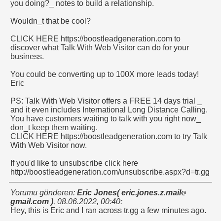
you doing?_ notes to build a relationship.
Wouldn_t that be cool?
CLICK HERE https://boostleadgeneration.com to
discover what Talk With Web Visitor can do for your
business.
You could be converting up to 100X more leads today!
Eric
PS: Talk With Web Visitor offers a FREE 14 days trial _
and it even includes International Long Distance Calling.
İ VE HASATI,SEBZE HAKKINDA BİLGİLER,SEBZELER,Bİ
You have customers waiting to talk with you right now_
don_t keep them waiting.
CLICK HERE https://boostleadgeneration.com to try Talk
ER,HAYVANLARIN DOĞA HAYATI,HAYVANLARDAKİ VAHŞ
With Web Visitor now.
BİLGİLER,MEYVE YETİŞTİRME VE EKİMİ BUDAMA,HASAT
If you'd like to unsubscribe click here
http://boostleadgeneration.com/unsubscribe.aspx?d=tr.gg
ÖCEKLER, BÖCEK, BÖCEK İLAÇLAMA, BÖCEK İLAÇLAMA 
Yorumu gönderen:
Eric Jones( eric.jones.z.mail
gmail.com )
,
08.06.2022, 00:40
:
EKLER,ÇİÇEKLERİN BAKIMI VE NASIL DİKİLİR,TÜM BİTK
Hey, this is Eric and I ran across tr.gg a few minutes ago.