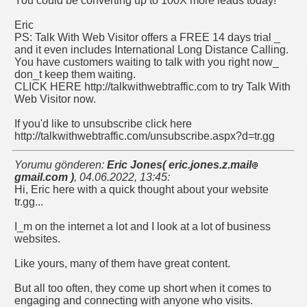
You could be converting up to 100X more leads today!
Eric
PS: Talk With Web Visitor offers a FREE 14 days trial _
and it even includes International Long Distance Calling.
You have customers waiting to talk with you right now_
don_t keep them waiting.
CLICK HERE http://talkwithwebtraffic.com to try Talk With
Web Visitor now.
If you'd like to unsubscribe click here
http://talkwithwebtraffic.com/unsubscribe.aspx?d=tr.gg
Yorumu gönderen:
Eric Jones( eric.jones.z.mail
gmail.com )
,
04.06.2022, 13:45
:
Hi, Eric here with a quick thought about your website
tr.gg...
I_m on the internet a lot and I look at a lot of business
websites.
Like yours, many of them have great content.
But all too often, they come up short when it comes to
engaging and connecting with anyone who visits.