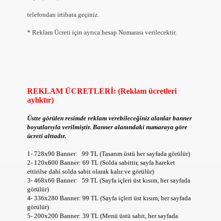
telefondan irtibata geçiniz.
* Reklam Ücreti için ayrıca hesap Numarası verilecektir.
TIRMANIN YOLLARI NELER YAPMAK LAZIM YONTEMLERI 
REKLAM ÜCRETLERİ: (Reklam ücretleri
aylıktır)
Üstte görülen resimde reklam verebileceğiniz alanlar banner
boyutlarıyla verilmiştir. Banner alanındaki numaraya göre
ücreti alttadır.
R
1- 728x90 Banner: 99 TL (Tasarım üstü her sayfada görülür)
2- 120x600 Banner: 69 TL (Solda sabittir, sayfa hareket
ettirilse dahi solda sabit olarak kalır ve görülür)
3- 468x60 Banner: 59 TL (Sayfa içleri üst kısım, her sayfada
İMLERİ
görülür)
4- 336x280 Banner: 99 TL (Sayfa içleri üst kısım, her sayfada
görülür)
 HİZMETLER
5- 200x200 Banner: 39 TL (Menü üstü sabit, her sayfada