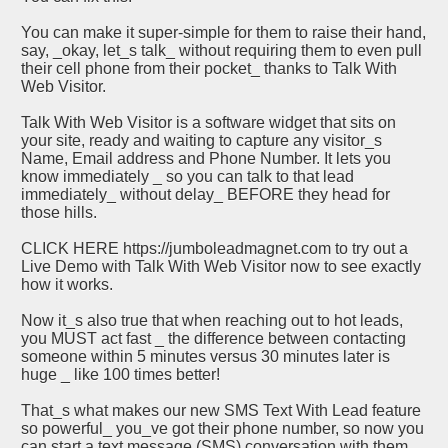
You can make it super-simple for them to raise their hand,
say, _okay, let_s talk_ without requiring them to even pull
their cell phone from their pocket_ thanks to Talk With
Web Visitor.
Talk With Web Visitor is a software widget that sits on
your site, ready and waiting to capture any visitor_s
Name, Email address and Phone Number. It lets you
know immediately _ so you can talk to that lead
immediately_ without delay_ BEFORE they head for
those hills.
CLICK HERE https://jumboleadmagnet.com to try out a
Live Demo with Talk With Web Visitor now to see exactly
how it works.
Now it_s also true that when reaching out to hot leads,
you MUST act fast _ the difference between contacting
someone within 5 minutes versus 30 minutes later is
huge _ like 100 times better!
That_s what makes our new SMS Text With Lead feature
so powerful_ you_ve got their phone number, so now you
can start a text message (SMS) conversation with them_