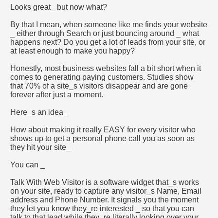
Looks great_ but now what?
HOBİLER,İLGİNÇ HOBİ ÇEŞİTLERİ
By that I mean, when someone like me finds your website
_ either through Search or just bouncing around _ what
happens next? Do you get a lot of leads from your site, or
TAFA KEMAL ATATÜRK BİYOGRAFİSİ, DEVRİMLERİ, İLKEL
at least enough to make you happy?
GÜZELLİKLERİ. ZENGİN TARİHİ İLÇELERİ, MEYDANLARI
Honestly, most business websites fall a bit short when it
comes to generating paying customers. Studies show
LI YETENEKLERI GOLLERI VE VIDEOLARI GOL SEYRE
that 70% of a site_s visitors disappear and are gone
forever after just a moment.
Here_s an idea_
OGREN
How about making it really EASY for every visitor who
shows up to get a personal phone call you as soon as
POR CANLI YAYIN IZLE TELEVIZYON IZLE CANLI MAC IZL
they hit your site_
You can _
ELIK ONCESI YAPILACAK YONTEMLER
Talk With Web Visitor is a software widget that_s works
 TEDAVI YONTEMLERI
on your site, ready to capture any visitor_s Name, Email
address and Phone Number. It signals you the moment
LERI CILT GUZELLIGI GUNLUK CILT BAKIMI ONERILERI C
they let you know they_re interested _ so that you can
talk to that lead while they_re literally looking over your