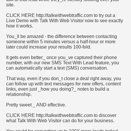
site.
NDA BILMEK ISTEDIKLERINIZ RESIMLER TUM YARARLI 
CLICK HERE http://talkwithwebtraffic.com to try out a
Live Demo with Talk With Web Visitor now to see exactly
how it works.
You_ll be amazed - the difference between contacting
someone within 5 minutes versus a half-hour or more
VI YONTEMLERI SAGLIK KOSESI
later could increase your results 100-fold.
It gets even better_ once you_ve captured their phone
number, with our new SMS Text With Lead feature, you
can automatically start a text (SMS) conversation.
yontemleri
That way, even if you don_t close a deal right away, you
can follow up with text messages for new offers, content
links, even just _how you doing?_ notes to build a
relationship.
Pretty sweet _ AND effective.
CLICK HERE http://talkwithwebtraffic.com to discover
what Talk With Web Visitor can do for your business.