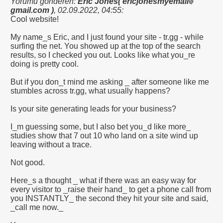
Yorumu gönderen:
Eric Jones( ericjonesmyemail
gmail.com )
,
02.09.2022, 04:55
:
Cool website!
My name_s Eric, and I just found your site - tr.gg - while
IK YAZILAR KOMIK FIKRALAR KARIKATUR ATASOZLERI
surfing the net. You showed up at the top of the search
results, so I checked you out. Looks like what you_re
doing is pretty cool.
 KOMIK VE TARIHI VIDEOLAR SAYFASI KLIPLER IZLE SE
But if you don_t mind me asking _ after someone like me
stumbles across tr.gg, what usually happens?
Is your site generating leads for your business?
 İZLE, EN YENİ KLİPLER, TÜRKÇE POP KLİPLER, MÜZİK
I_m guessing some, but I also bet you_d like more_
studies show that 7 out 10 who land on a site wind up
leaving without a trace.
Not good.
DYOLAR ONLINE RADYO DINLE CANLI MUZIK RADYOLA
Here_s a thought _ what if there was an easy way for
K GUZELLIK SAYFASI
every visitor to _raise their hand_ to get a phone call from
you INSTANTLY_ the second they hit your site and said,
_call me now._