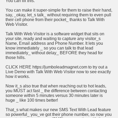
You can fix this.
You can make it super-simple for them to raise their hand,
say, _okay, let_s talk_ without requiring them to even pull
their cell phone from their pocket_ thanks to Talk With
Web Visitor.
Talk With Web Visitor is a software widget that sits on
your site, ready and waiting to capture any visitor_s
Name, Email address and Phone Number. It lets you
know immediately _ so you can talk to that lead
immediately_ without delay_ BEFORE they head for
those hills.
CLICK HERE https://jumboleadmagnet.com to try out a
Live Demo with Talk With Web Visitor now to see exactly
how it works.
Now it_s also true that when reaching out to hot leads,
you MUST act fast _ the difference between contacting
someone within 5 minutes versus 30 minutes later is
huge _ like 100 times better!
That_s what makes our new SMS Text With Lead feature
so powerful_ you_ve got their phone number, so now you