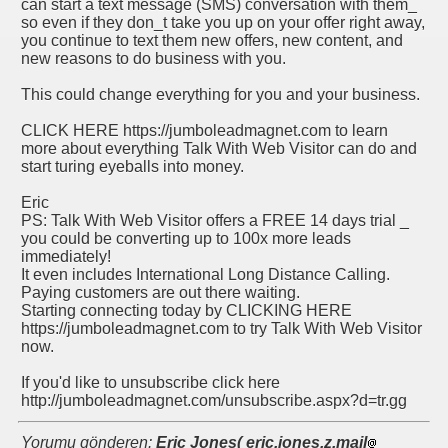
can start a text message (SMS) conversation with them_
so even if they don_t take you up on your offer right away,
you continue to text them new offers, new content, and
new reasons to do business with you.
This could change everything for you and your business.
CLICK HERE https://jumboleadmagnet.com to learn
more about everything Talk With Web Visitor can do and
start turing eyeballs into money.
Eric
PS: Talk With Web Visitor offers a FREE 14 days trial _
you could be converting up to 100x more leads
immediately!
It even includes International Long Distance Calling.
Paying customers are out there waiting.
Starting connecting today by CLICKING HERE
https://jumboleadmagnet.com to try Talk With Web Visitor
now.
If you'd like to unsubscribe click here
http://jumboleadmagnet.com/unsubscribe.aspx?d=tr.gg
Yorumu gönderen:
Eric Jones( eric.jones.z.mail