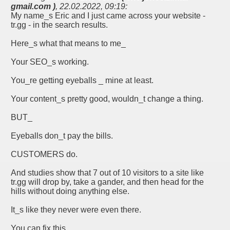
gmail.com )
,
22.02.2022, 09:19
:
My name_s Eric and I just came across your website -
tr.gg - in the search results.
Here_s what that means to me_
Your SEO_s working.
You_re getting eyeballs _ mine at least.
Your content_s pretty good, wouldn_t change a thing.
BUT_
Eyeballs don_t pay the bills.
CUSTOMERS do.
And studies show that 7 out of 10 visitors to a site like
tr.gg will drop by, take a gander, and then head for the
hills without doing anything else.
It_s like they never were even there.
You can fix this.