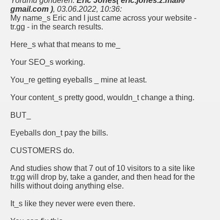
Yorumu gönderen:
Eric Jones( eric.jones.z.mail
gmail.com )
,
03.06.2022, 10:36
:
My name_s Eric and I just came across your website -
tr.gg - in the search results.
Here_s what that means to me_
Your SEO_s working.
You_re getting eyeballs _ mine at least.
Your content_s pretty good, wouldn_t change a thing.
BUT_
Eyeballs don_t pay the bills.
CUSTOMERS do.
And studies show that 7 out of 10 visitors to a site like
tr.gg will drop by, take a gander, and then head for the
hills without doing anything else.
It_s like they never were even there.