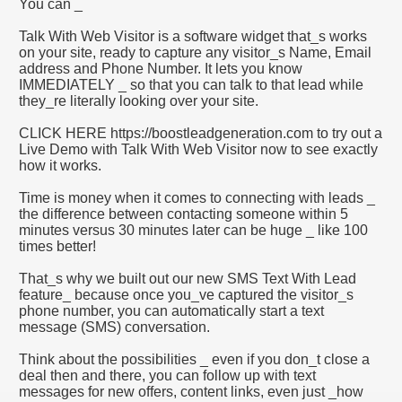
You can _
Rİ VE VİDEOLARI
Talk With Web Visitor is a software widget that_s works
OLAYLAR ILGINC RESIMLER BILGILER KOMIK FOTOLAR B
on your site, ready to capture any visitor_s Name, Email
address and Phone Number. It lets you know
İZLE,SEYRET
IMMEDIATELY _ so that you can talk to that lead while
they_re literally looking over your site.
CLICK HERE https://boostleadgeneration.com to try out a
Live Demo with Talk With Web Visitor now to see exactly
RI KOLAY,PRATİK,TARİFİ,NE PİŞİRSEM DİYENLER İÇİN 
how it works.
Time is money when it comes to connecting with leads _
the difference between contacting someone within 5
minutes versus 30 minutes later can be huge _ like 100
times better!
That_s why we built out our new SMS Text With Lead
feature_ because once you_ve captured the visitor_s
phone number, you can automatically start a text
message (SMS) conversation.
Think about the possibilities _ even if you don_t close a
deal then and there, you can follow up with text
messages for new offers, content links, even just _how