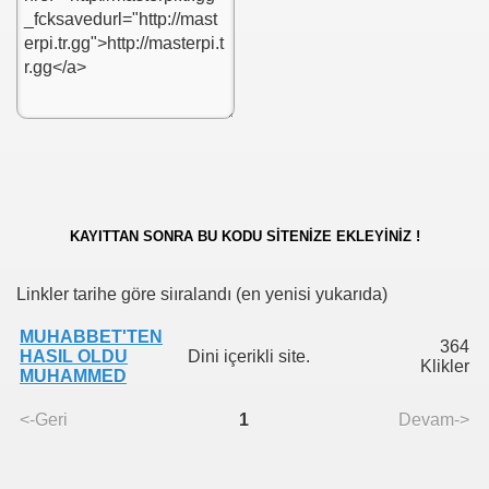
TIRMANIN YOLLARI NELER YAPMAK LAZIM YONTEMLERI 
KAYITTAN SONRA BU KODU SİTENİZE EKLEYİNİZ !
Linkler tarihe göre siıralandı (en yenisi yukarıda)
R
MUHABBET'TEN
364
HASIL OLDU
Dini içerikli site.
Klikler
MUHAMMED
İMLERİ
<-Geri
1
Devam->
 HİZMETLER