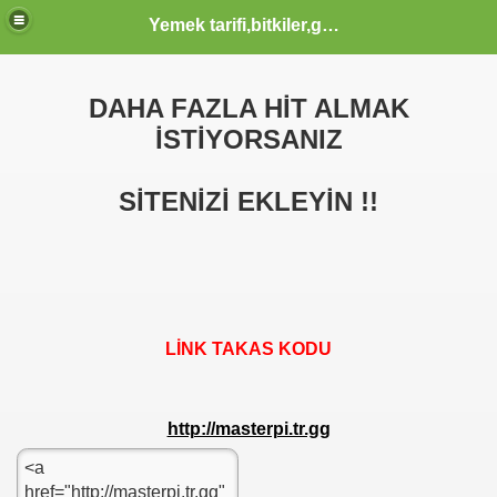
Yemek tarifi,bitkiler,güzellik sağlık,burçlar,sözler
DAHA FAZLA HİT ALMAK
ODLAR HTML KODLARI CSS KODLARI MENUSU
İSTİYORSANIZ
SİTENİZİ EKLEYİN !!
LİNK TAKAS KODU
IMLARINI BEDAVA-SİTEM'E UYARLANMASI
http://masterpi.tr.gg