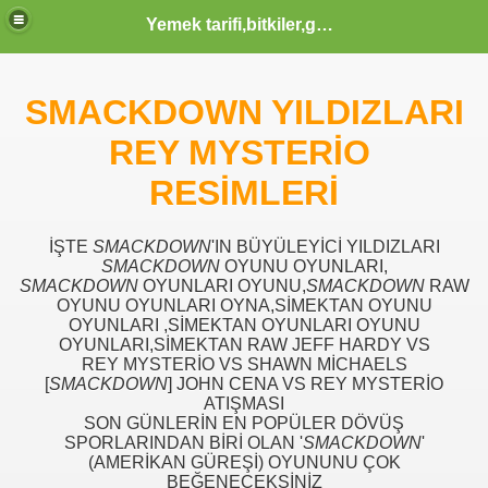
Yemek tarifi,bitkiler,güzellik sağlık,burçlar,sözler
SMACKDOWN YILDIZLARI
ODLAR HTML KODLARI CSS KODLARI MENUSU
REY MYSTERİO
 KERIM HZ MUHAMMED S.A.V HAYATI OLUM VE OTESI KA
RESİMLERİ
İŞTE
SMACKDOWN
'IN BÜYÜLEYİCİ YILDIZLARI
IK YAZILAR KOMIK FIKRALAR KARIKATUR ATASOZLERI
SMACKDOWN
OYUNU OYUNLARI,
SMACKDOWN
OYUNLARI OYUNU,
SMACKDOWN
RAW
OYUNU OYUNLARI OYNA,SİMEKTAN OYUNU
OYUNLARI ,SİMEKTAN OYUNLARI OYUNU
OYUNLARI,SİMEKTAN RAW JEFF HARDY VS
 KOMIK VE TARIHI VIDEOLAR SAYFASI KLIPLER IZLE SE
REY MYSTERİO VS SHAWN MİCHAELS
[
SMACKDOWN
] JOHN CENA VS REY MYSTERİO
ATIŞMASI
SON GÜNLERİN EN POPÜLER DÖVÜŞ
 İZLE, EN YENİ KLİPLER, TÜRKÇE POP KLİPLER, MÜZİK
SPORLARINDAN BİRİ OLAN '
SMACKDOWN
'
(AMERİKAN GÜREŞİ) OYUNUNU ÇOK
BEĞENECEKSİNİZ