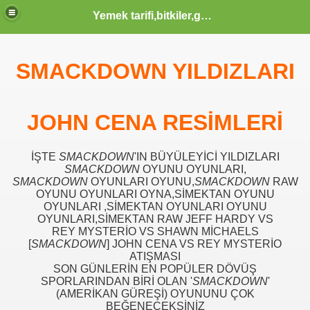
Yemek tarifi,bitkiler,güzellik sağlık,burçlar,sözler
SMACKDOWN YILDIZLARI
ODLAR HTML KODLARI CSS KODLARI MENUSU
 KERIM HZ MUHAMMED S.A.V HAYATI OLUM VE OTESI KA
JOHN CENA RESİMLERİ
İŞTE
SMACKDOWN
'IN BÜYÜLEYİCİ YILDIZLARI
IK YAZILAR KOMIK FIKRALAR KARIKATUR ATASOZLERI
SMACKDOWN
OYUNU OYUNLARI,
SMACKDOWN
OYUNLARI OYUNU,
SMACKDOWN
RAW
OYUNU OYUNLARI OYNA,SİMEKTAN OYUNU
OYUNLARI ,SİMEKTAN OYUNLARI OYUNU
OYUNLARI,SİMEKTAN RAW JEFF HARDY VS
 KOMIK VE TARIHI VIDEOLAR SAYFASI KLIPLER IZLE SE
REY MYSTERİO VS SHAWN MİCHAELS
[
SMACKDOWN
] JOHN CENA VS REY MYSTERİO
ATIŞMASI
SON GÜNLERİN EN POPÜLER DÖVÜŞ
 İZLE, EN YENİ KLİPLER, TÜRKÇE POP KLİPLER, MÜZİK
SPORLARINDAN BİRİ OLAN '
SMACKDOWN
'
(AMERİKAN GÜREŞİ) OYUNUNU ÇOK
BEĞENECEKSİNİZ