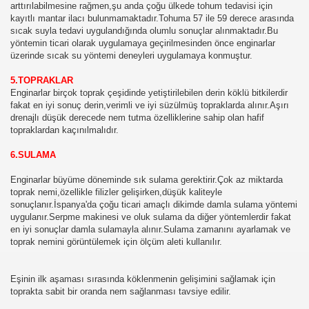
arttırılabilmesine rağmen,şu anda çoğu ülkede tohum tedavisi için
 BİLGİLER,SEMİZOTU NASIL EKİLİR,YETİŞTİRİLİR
kayıtlı mantar ilacı bulunmamaktadır.Tohuma 57 ile 59 derece arasında
sıcak suyla tedavi uygulandığında olumlu sonuçlar alınmaktadır.Bu
SIL YETİŞTİRİLİR,TURP HAKKINDAKİ HERŞEY
yöntemin ticari olarak uygulamaya geçirilmesinden önce enginarlar
üzerinde sıcak su yöntemi deneyleri uygulamaya konmuştur.
RLÜ BİLGİ,KEREVİZ NASIL YETİŞTİRİLİR,VATANI,EKİMİ
5.TOPRAKLAR
Enginarlar birçok toprak çeşidinde yetiştirilebilen derin köklü bitkilerdir
SOĞAN YETİRTİRİCİLİĞİ,KURU SOĞAN EKME,KURU SOĞA
fakat en iyi sonuç derin,verimli ve iyi süzülmüş topraklarda alınır.Aşırı
drenajlı düşük derecede nem tutma özelliklerine sahip olan hafif
İRİLİR,NASIL EKİLİR,BAKIMI,HANGİ AYDA EKİLİR
topraklardan kaçınılmalıdır.
 BÜTÜN BİLGİLER
6.SULAMA
Enginarlar büyüme döneminde sık sulama gerektirir.Çok az miktarda
ÜN BİLGİLER,SARMISAK
toprak nemi,özellikle filizler gelişirken,düşük kaliteyle
sonuçlanır.İspanya'da çoğu ticari amaçlı dikimde damla sulama yöntemi
N BİLGİLER
uygulanır.Serpme makinesi ve oluk sulama da diğer yöntemlerdir fakat
en iyi sonuçlar damla sulamayla alınır.Sulama zamanını ayarlamak ve
İLGİLER
toprak nemini görüntülemek için ölçüm aleti kullanılır.
BÜTÜN BİLGİLER,KARNIBAHAR
Eşinin ilk aşaması sırasında köklenmenin gelişimini sağlamak için
toprakta sabit bir oranda nem sağlanması tavsiye edilir.
BİLGİLER