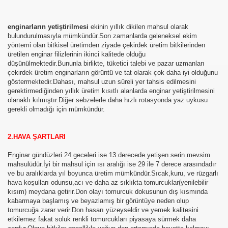
DYOLAR ONLINE RADYO DINLE CANLI MUZIK RADYOLA
enginarların yetiştirilmesi
ekinin yıllık dikilen mahsul olarak
bulundurulmasıyla mümkündür.Son zamanlarda geleneksel ekim
K GUZELLIK SAYFASI
yöntemi olan bitkisel üretimden ziyade çekirdek üretim bitkilerinden
üretilen enginar filizlerinin ikinci kalitede olduğu
düşünülmektedir.Bununla birlikte, tüketici talebi ve pazar uzmanları
çekirdek üretim enginarların görüntü ve tat olarak çok daha iyi olduğunu
göstermektedir.Dahası, mahsul uzun süreli yer tahsis edilmesini
Rİ VE VİDEOLARI
gerektirmediğinden yıllık üretim kısıtlı alanlarda enginar yetiştirilmesini
olanaklı kılmıştır.Diğer sebzelerle daha hızlı rotasyonda yaz uykusu
OLAYLAR ILGINC RESIMLER BILGILER KOMIK FOTOLAR B
gerekli olmadığı için mümkündür.
İZLE,SEYRET
2.HAVA ŞARTLARI
Enginar gündüzleri 24 geceleri ise 13 derecede yetişen serin mevsim
mahsulüdür.İyi bir mahsul için ısı aralığı ise 29 ile 7 derece arasındadır
RI KOLAY,PRATİK,TARİFİ,NE PİŞİRSEM DİYENLER İÇİN 
ve bu aralıklarda yıl boyunca üretim mümkündür.Sıcak,kuru, ve rüzgarlı
hava koşulları odunsu,acı ve daha az sıklıkta tomurcuklar(yenilebilir
kısım) meydana getirir.Don olayı tomurcuk dokusunun dış kısmında
kabarmaya başlamış ve beyazlamış bir görüntüye neden olup
tomurcuğa zarar verir.Don hasarı yüzeyseldir ve yemek kalitesini
etkilemez fakat soluk renkli tomurcukları piyasaya sürmek daha