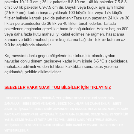
paketler 10-11.3 cm ; 36 lık paketler 8.8-10 cm ; 48 lık paketler 7.5-8.8
cm ; 60 lık paketler 6.9-7.5 cm dir. Büyük veya küçük ayrı ayrı filizler
(2.5-6.9 cm), karton başına yaklaşık 100 büyük filiz veya 175 küçük
filizler halinde karışık şekilde paketlenir.Taze urun pazarları 24 lük ve 36
lıkları perakendeciler de 36 lık ve 48 likleri tercih ederler. Tarlada
paketlenen enginarlar genellikle hava ile soğutulurlar. Hektar başına 800
veya daha fazla kutu mahsul iyi kabul edilmesine rağmen, hasatlama
zamanı ve bütün mahsul pazar koşullarına bağlıdır. Tek bir kutu en az
9.9 kg ağırlığında olmalıdır.
Kış mevsimi donlu geçen bölgelerde ise tohumluk olarak ayrılan
havuçlar donlu dönem geçinceye kadar kum içinde 3-5 °C sıcaklıklarda
muhafaza edilmeli ve don tehlikesi kalktıktan sonra esas yererine
açıklandığı şekilde dikilmelidirler.
SEBZELER HAKKINDAKİ TÜM BİLGİLER İÇİN TIKLAYINIZ
, SEBZECİLİK.
SEBZE YETİŞTİRİCİLİĞİ
YETİŞTİRME SEBZE FİDELERİ SEBZE EKİM
ZAMANLARI SEBZE EKİMİ VE BAKIMI , SEBZE TOHUMLARI NE ZAMAN EKİLİR ,
SEBZE
NASIL YETİŞTİRİLİR
, SEBZE DİKİM ZAMANLARI EN GUNCEL MEYVE
SEBZE NASİL YETİSİR
FAYDALARİ
SEBZE NASIL YETİŞTİRİLİR
, ZAYIFLAMA BİLGİLERİ,
SEBZE NASIL YETİŞTİRİLİR
YAZISI,
SEBZE NASIL YETİŞTİRİLİR
TEDAVİSİ,
SEBZE NASIL YETİŞTİRİLİR
SORUNU
YETİŞTİRİLECEK SEBZELER NASIL SEÇİLMELİDİR HANGİ MEVSİMDE HANGİ SEBZELER
YETİŞTİRİLEBİLİR