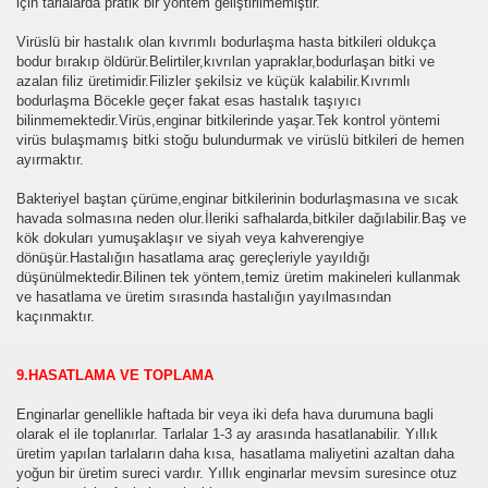
için tarlalarda pratik bir yöntem geliştirilmemiştir.
Virüslü bir hastalık olan kıvrımlı bodurlaşma hasta bitkileri oldukça
bodur bırakıp öldürür.Belirtiler,kıvrılan yapraklar,bodurlaşan bitki ve
azalan filiz üretimidir.Filizler şekilsiz ve küçük kalabilir.Kıvrımlı
bodurlaşma Böcekle geçer fakat esas hastalık taşıyıcı
bilinmemektedir.Virüs,enginar bitkilerinde yaşar.Tek kontrol yöntemi
virüs bulaşmamış bitki stoğu bulundurmak ve virüslü bitkileri de hemen
ayırmaktır.
Bakteriyel baştan çürüme,enginar bitkilerinin bodurlaşmasına ve sıcak
havada solmasına neden olur.İleriki safhalarda,bitkiler dağılabilir.Baş ve
kök dokuları yumuşaklaşır ve siyah veya kahverengiye
dönüşür.Hastalığın hasatlama araç gereçleriyle yayıldığı
düşünülmektedir.Bilinen tek yöntem,temiz üretim makineleri kullanmak
ve hasatlama ve üretim sırasında hastalığın yayılmasından
kaçınmaktır.
9.HASATLAMA VE TOPLAMA
Enginarlar genellikle haftada bir veya iki defa hava durumuna bagli
olarak el ile toplanırlar. Tarlalar 1-3 ay arasında hasatlanabilir. Yıllık
üretim yapılan tarlaların daha kısa, hasatlama maliyetini azaltan daha
yoğun bir üretim sureci vardır. Yıllık enginarlar mevsim suresince otuz