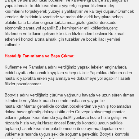
Bahçe ve sera sümüklü böcekleri ve kahverengi bahçe salyangozları
yapraklardaki tırtıklı kısımlarını yiyerek,enginar filizlerinin dış
kısımlarını törpüleyerek yüzeyi siyahlaştırır ve kaliteyi düşürür.Örümcek
keneleri de bitkinin kuvvetinde ve mahsulde ciddi kayıplara sebep
olabilir.Tarla fareleri enginar tarlalarında gözle görülür derecede
ekonomik zarara yol açabilir.Bu kemirgenler etli köklerden,genç
filizlerden ve bitkinin gelişmekte olan filizlerinden beslenir.Bu zararlı
etkenleri kontrol altına almak için tuzaklar ve böcek ilacı yemleri
kullanılır.
Hastalığı Tanımlama ve Başa Çıkma:
Küflenme ve Ramularia adını verdiğimiz yaprak lekeleri enginarlarda
ciddi boyutta ekonomik kayıplara sebep olabilir.Yapraklara hücum eden
hastalık yaprakta erken yaşlanmaya ve dökülmeye yol açabilir.Hasarlı
filizler pazarlanamaz.
Botrytis adını verdiğimiz çürüme yağmurlu havada ve uzun süren ılıman
iklimlerde ve yüksek oranda nemde rastlanan yaygın bir
hastalıktır.Mantar genellikle dondan,böceklerden ve yanlış toplamadan
dolayı hasar görmüş dokuyu istila eder.Gri veya kahverengi mantar
bitkinin gelişen kısımlarında yayılır.Milyonlarca hücre hızla gelişir ve
rüzgarla hızla yayılır.Hasat öncesi Botrytis kontrolü uygun şekilde
toplama,hasarlı kısımları paketlemeden önce ayırma,depolama ve
yükleme sırasında uygun şekilde soğutma gerektirir. Botrytis kontrolü