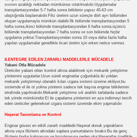
sıvının azaldığı noktadan mümkünse ıslatılmalıdır.Uygulamalar
POR CANLI YAYIN IZLE TELEVIZYON IZLE CANLI MAC IZL
transplantasyondan 5-7 hafta sonra bitkilerin yapısı 45-63 cm
ulaştığında başlamalıdır.Filiz üretimi uzun süreçte dört ayrı bölümden
ELIK ONCESI YAPILACAK YONTEMLER
oluşan uygulamayla mümkün olabilir.İlk bölümde transplantasyondan 5
hafta sonra,ikinci bölümde transplantasyondan 6 hafta sonra,üçüncü
bölümde transplantasyondan 7 hafta sonra ve son bölümde hiçbir
 TEDAVI YONTEMLERI
uygulama yoktur.Transplantasyondan sonra 10 veya daha fazla hafta
yapılan uygulamalar genellikle ticari üretim için erken netice vermez.
LERI CILT GUZELLIGI GUNLUK CILT BAKIMI ONERILERI C
NDA BILMEK ISTEDIKLERINIZ RESIMLER TUM YARARLI 
8.ENTEGRE EDİLEN ZARARLI MADDELERLE MÜCADELE
Yabani Otla Mücadele
Üreticiler yabani otları kontrol altına alabilmek için mekanik yetiştirme
yöntemini uygularlar.Uzun süreli enginarlar çoğunlukla iki yoldan
mekanik yetiştirmeyi olanaklı kılan ızgara sistemi üzerine ekiliyor,bu
sistemde el ile ot yolma yöntemi sadece tek başına enginar bitkilerinin
etrafında yapılmalıdır.Mekanik yetiştirme sık aralıklı tarlalarda sadece
VI YONTEMLERI SAGLIK KOSESI
tek yönde mümkündür.El ile çapalama yöntemini en aza indirmeyi tercih
eden üreticiler geleneksel ızgara sistemi üzerinde ekim yapmalıdır.
Haşerat Tanımlama ve Kontrol
yontemleri
Enginar güvesi en etkili zararlı maddedir.Haşerat donuk yaprakların
altına veya filizlerin altındaki saplara yumurtalarını bırakır.Bu da genç
filizlerin bodur kalmasına ve bozulmasına neden olur.Haşeratlar özellikle