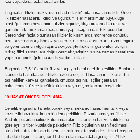
kez veya daha fazla hasatlanirlar.
Enginarlar, filizler maksimum ebada ulaştığında hasatlanmalidir. Önce
ilk filizler hasatlanir. İkinci ve üçüncü filizler maksimum büyüklüğe
ulaştığı zaman hasatlanir. Filizler olgunlaştıkça aralarındaki renk ve
görüntü farkı ne zaman hasatlama yapılacağına dair tek ipucudur.
Gereğinden fazla olgunlaşan filizler iç kısımlarda mor renge dönüşür,
acımsı ve odunsu,daha az yenilebilir, etli bir dokusu olur. Filizin renginin
ve görüntüsünün olgunlaşma seviyesiyle ilişkisini gözlemlemek için
birkaç filizi saptan uca doğru kesmek yetiştiricinin ne zaman hasatlama
yapması gerektiği konusunda yardımcı olabilir.
Enginarlar, 7,5-10 cm lik filiz ve sapıyla beraber el ile kesilirler. Bunların
içerisinde hasatlanabilir filizler özenle seçilir. Hasatlanan filizler sırtta
taşınabilen kanvas çantalarda omuzda taşınır. İsçiler çantaları
paketlenmek üzere küçük kutulara veya ahşap kaplara boşaltırlar.
10.HASAT ÖNCESİ TOPLAMA
Senelik enginarlar tarlada böcek veya mekanik hasar, has talik veya
kozmetik bozukluk kontrolünden geçirilirler. Pazarlanamayan filizler
Kadirili, pazarlanabilecek durumda olan filizler ise ebat ve kalitelerine
göre ayrılıp fiber kutularda paketlenir. Filiz ölçülerinin tasnif edilmesi
standart kutularda paketlenen filiz miktarını temsil eder : Paket başına
18 adet düşen filizler çapı 11.3 cm olanlardan daha geniştir ; 24 lük