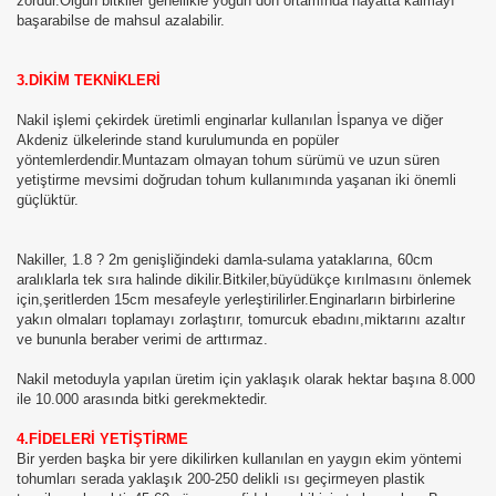
zordur.Olgun bitkiler genellikle yoğun don ortamında hayatta kalmayı
başarabilse de mahsul azalabilir.
3.DİKİM TEKNİKLERİ
Nakil işlemi çekirdek üretimli enginarlar kullanılan İspanya ve diğer
Akdeniz ülkelerinde stand kurulumunda en popüler
yöntemlerdendir.Muntazam olmayan tohum sürümü ve uzun süren
yetiştirme mevsimi doğrudan tohum kullanımında yaşanan iki önemli
güçlüktür.
Nakiller, 1.8 ? 2m genişliğindeki damla-sulama yataklarına, 60cm
aralıklarla tek sıra halinde dikilir.Bitkiler,büyüdükçe kırılmasını önlemek
için,şeritlerden 15cm mesafeyle yerleştirilirler.Enginarların birbirlerine
yakın olmaları toplamayı zorlaştırır, tomurcuk ebadını,miktarını azaltır
ve bununla beraber verimi de arttırmaz.
Nakil metoduyla yapılan üretim için yaklaşık olarak hektar başına 8.000
ile 10.000 arasında bitki gerekmektedir.
İ VE HASATI,SEBZE HAKKINDA BİLGİLER,SEBZELER,Bİ
4.FİDELERİ YETİŞTİRME
Bir yerden başka bir yere dikilirken kullanılan en yaygın ekim yöntemi
tohumları serada yaklaşık 200-250 delikli ısı geçirmeyen plastik
N BİLGİLER