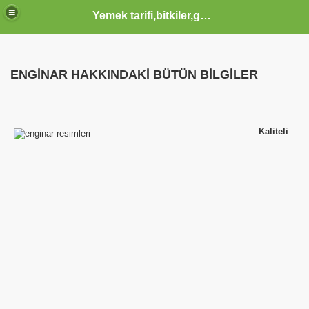
Yemek tarifi,bitkiler,güzellik sağlık,burçlar,sözler
ODLAR HTML KODLARI CSS KODLARI MENUSU
ENGİNAR HAKKINDAKİ BÜTÜN BİLGİLER
 KERIM HZ MUHAMMED S.A.V HAYATI OLUM VE OTESI KA
Kaliteli
IK YAZILAR KOMIK FIKRALAR KARIKATUR ATASOZLERI
 KOMIK VE TARIHI VIDEOLAR SAYFASI KLIPLER IZLE SE
 İZLE, EN YENİ KLİPLER, TÜRKÇE POP KLİPLER, MÜZİK