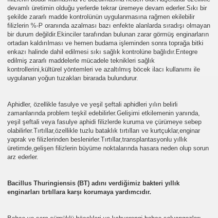
devamlı üretimin olduğu yerlerde tekrar üremeye devam ederler.Sıkı bir
şekilde zararlı madde kontrolünün uygulanmasına rağmen ekilebilir
filizlerin %-P oranında azalması bazı enfekte alanlarda sıradışı olmayan
bir durum değildir.Ekinciler tarafından bulunan zarar görmüş enginarların
ortadan kaldırılması ve hemen budama işleminden sonra toprağa bitki
enkazı halinde dahil edilmesi sıkı sağlık kontrolüne bağlıdır.Entegre
edilmiş zararlı maddelerle mücadele teknikleri sağlık
kontrollerini,kültürel yöntemleri ve azaltılmış böcek ilacı kullanımı ile
uygulanan yoğun tuzakları birarada bulundurur.
Aphidler, özellikle fasulye ve yeşil şeftali aphidleri yılın belirli
zamanlarında problem teşkil edebilirler.Gelişimi etkilemenin yanında,
yeşil şeftali veya fasulye aphidi filizlerde kuruma ve çürümeye sebep
olabilirler.Tırtıllar,özellikle tuzlu bataklık tırtılları ve kurtçuklar,enginar
yaprak ve filizlerinden beslenirler.Tırtıllar,transplantasyonlu yıllık
üretimde,gelişen filizlerin büyüme noktalarında hasara neden olup sorun
arz ederler.
Bacillus Thuringiensis (BT) adını verdiğimiz bakteri yıllık
enginarları tırtıllara karşı korumaya yardımcıdır.