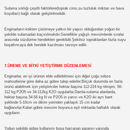
İLGİLER,SALATALIK
Sulama sıklığı çeşitli faktörlere(toprak cinsi,su tuzluluk miktarı ve hava
koşulları) bağlı olarak geliştirilmelidir.
N BİLGİLER
Enginarların kökten çürümeye yatkın bir yapısı olduğundan yoğun bir
E
şekilde sulamadan kaçınılmalıdır.Genellikle yağışlı mevsimlerde sıralar
arasında süzdürme hendekleri gereklidir.Şekilsiz topraklardan fazla suyu
BİLGİLER
boşaltıncaya dek hendek kazılması tavsiye edilir.
BİLGİLER
7.ÜREME VE BİTKİ YETİŞTİRME DÜZENLEMESİ
BİLGİLER
Enginarlar, en iyi ürünün elde edilebilmesi için diğer çoğu sebze
mahsullerine göre daha az gübre talep ederler.Birçok durumda en fazla
İ BÜTÜN BİLGİLER ,NASIL YETİŞTİRİLİR
ürünü alabilmek için yetiştiriciler hektar başına 112-224 kg nitrojen, 56-
112 kg P2O5 ve 34-112kg K2O uygularlar.Damla-sulama alanlarda,
 BÜTÜN BİLGİLER
hektar başına 34-56 kg N ve P2O5 in yarısı ve K2O iki ayrı bant
şeklinde 5-10cm ve dikim yerinden yaklaşık 15 cm kadar
İLGİLER
bağlanırlar.Kalan gübre mevsim boyunca eşit miktarda haftalık olarak
uygulanır.
ETİŞTİRME
Yoğun şekilde gübre kullanımı boşa harcanan paranın yanında