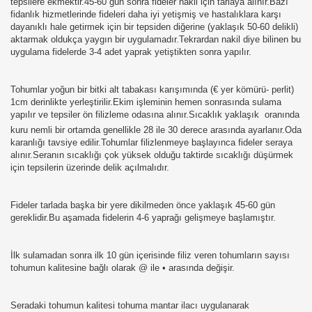
tepsilere ekmektir.45-60 gün sonra fideler nakil için tarlaya alınır.Bazı
fidanlık hizmetlerinde fideleri daha iyi yetişmiş ve hastalıklara karşı
N BİLGİLER
dayanıklı hale getirmek için bir tepsiden diğerine (yaklaşık 50-60 delikli)
aktarmak oldukça yaygın bir uygulamadır.Tekrardan nakil diye bilinen bu
uygulama fidelerde 3-4 adet yaprak yetiştikten sonra yapılır.
N BİLGİLER
İŞTİRİLİR,LAHANANIN EKİMİ,LAHANA EKMEK
Tohumlar yoğun bir bitki alt tabakası karışımında (€ yer kömürü- perlit)
1cm derinlikte yerleştirilir.Ekim işleminin hemen sonrasında sulama
BİLGİLER
yapılır ve tepsiler ön filizleme odasına alınır.Sıcaklık yaklaşık  oranında
kuru nemli bir ortamda genellikle 28 ile 30 derece arasında ayarlanır.Oda
EY
karanlığı tavsiye edilir.Tohumlar filizlenmeye başlayınca fideler seraya
alınır.Seranın sıcaklığı çok yüksek olduğu taktirde sıcaklığı düşürmek
için tepsilerin üzerinde delik açılmalıdır.
BİLGİLER
ÜTÜN BİLGİLER
Fideler tarlada başka bir yere dikilmeden önce yaklaşık 45-60 gün
gereklidir.Bu aşamada fidelerin 4-6 yaprağı gelişmeye başlamıştır.
ÜN BİLGİLER
İlk sulamadan sonra ilk 10 gün içerisinde filiz veren tohumların sayısı
İ ,YETİŞTİRİLİŞİ,FAYDALARI
tohumun kalitesine bağlı olarak @ ile • arasında değişir.
IL EKLİR,NASIL YETİŞTİRİLİR,YARARLARI
Seradaki tohumun kalitesi tohuma mantar ilacı uygulanarak