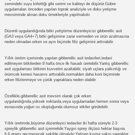
ER,HAYVANLARIN DOĞA HAYATI,HAYVANLARDAKİ VAHŞ
zemindeki suyu kirlettiği gibi verimi ve kaliteyi de düşürür.Gübre
uygulamaları önceden yapılan toprak analiziyle ve doku yetişme
BİLGİLER,MEYVE YETİŞTİRME VE EKİMİ BUDAMA,HASAT
mevsiminde alınan doku örnekleriyle yapılmalıdır.
ÖCEKLER, BÖCEK, BÖCEK İLAÇLAMA, BÖCEK İLAÇLAMA 
Düzenli uygulandığında bitki yetiştirme düzenleyicisi gibberellic asit
(GA3 veya GA4+7) bitki gelişimine zarar vermeden ve ürün azalmasına
EKLER,ÇİÇEKLERİN BAKIMI VE NASIL DİKİLİR,TÜM BİTK
neden olmadan erken ve aynı biçimde filiz gelişimini arttırabilir.
Yıllık üretim içerisinde yapılan gibberellic asit tedavileri,tedavi
edilmeyen bitkilerden 8 hafta önce ilk hasadı üretebilir.Yanlış gibberellic
HOBİLER,İLGİNÇ HOBİ ÇEŞİTLERİ
asit uygulaması bitkinin kuvvetini azaltabilir, siyah uçlara yatkınlığı ve
örümcek kenesi hasarını arttırabilir,normalden daha koni biçiminde
TAFA KEMAL ATATÜRK BİYOGRAFİSİ, DEVRİMLERİ, İLKEL
erken filizlenmeye ve çürük yapraklara neden olabilir.
GÜZELLİKLERİ. ZENGİN TARİHİ İLÇELERİ, MEYDANLARI
Özellikle,gibberellic asit mevsim olarak çok erken
uygulandığında,yüksek miktarda,veya uygulamadan hemen sonra veya
LI YETENEKLERI GOLLERI VE VIDEOLARI GOL SEYRE
esnasında yoğun ısı oluştuğunda olumsuz etkiler görülebilir.
Yıllık üretimde,büyüme düzenleyici tedaviler iki hafta süreyle 2-3
OGREN
spreylik gibberellic asit içermelidir.Yaygın sprey ölçüsü hektar başına
6,6 gramı geçmeyecek şekilde olmalıdır.Yetişen kısma yakın yapraklar