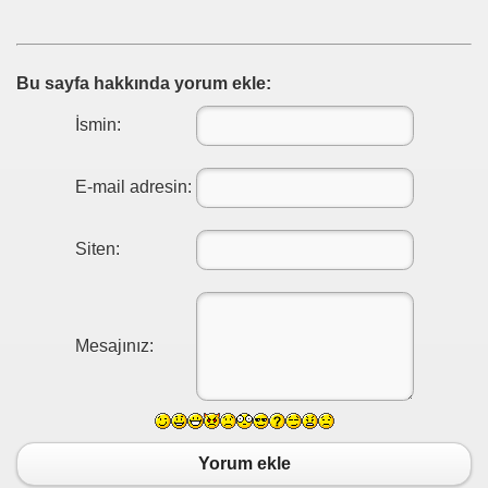
BİLGİLER,MEYVE YETİŞTİRME VE EKİMİ BUDAMA,HASAT
ÖCEKLER, BÖCEK, BÖCEK İLAÇLAMA, BÖCEK İLAÇLAMA 
Bu sayfa hakkında yorum ekle:
İsmin:
EKLER,ÇİÇEKLERİN BAKIMI VE NASIL DİKİLİR,TÜM BİTK
E-mail adresin:
HOBİLER,İLGİNÇ HOBİ ÇEŞİTLERİ
Siten:
TAFA KEMAL ATATÜRK BİYOGRAFİSİ, DEVRİMLERİ, İLKEL
GÜZELLİKLERİ. ZENGİN TARİHİ İLÇELERİ, MEYDANLARI
Mesajınız:
LI YETENEKLERI GOLLERI VE VIDEOLARI GOL SEYRE
OGREN
Yorum ekle