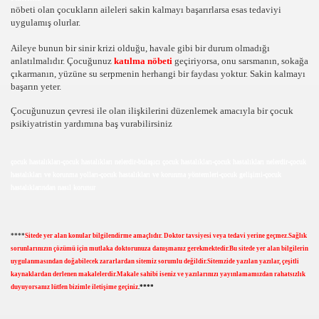
nöbeti olan çocukların aileleri sakin kalmayı başarırlarsa esas tedaviyi
uygulamış olurlar.
Aileye bunun bir sinir krizi olduğu, havale gibi bir durum olmadığı
anlatılmalıdır. Çocuğunuz
katılma nöbeti
geçiriyorsa, onu sarsmanın, sokağa
çıkarmanın, yüzüne su serpmenin herhangi bir faydası yoktur. Sakin kalmayı
başarın yeter.
Çocuğunuzun çevresi ile olan ilişkilerini düzenlemek amacıyla bir çocuk
psikiyatristin yardımına baş vurabilirsiniz
çocuk hastalıkları-çocuk hastalıkları nelerdir-bulaşıcı çocuk hastalıkları-çocuk hastalıkları nelerdir-çocuk
hastalıkları ve korunma yolları-çocuk hastalıkları ve korunma yöntemleri-çocuk gelişimi-çocuk
hastalıklarından nasıl korunur
****
Sitede yer alan konular bilgilendirme amaçlıdır. Doktor tavsiyesi veya tedavi yerine geçmez.Sağlık
sorunlarınızın çözümü için mutlaka doktorunuza danışmanız gerekmektedir.Bu sitede yer alan bilgilerin
uygulanmasından doğabilecek zararlardan sitemiz sorumlu değildir.Sitemzide yazılan yazılar, çeşitli
kaynaklardan derlenen makalelerdir.Makale sahibi iseniz ve yazılarınızı yayınlamamızdan rahatsızlık
İ VE HASATI,SEBZE HAKKINDA BİLGİLER,SEBZELER,Bİ
duyuyorsanız lütfen bizimle iletişime geçiniz
.****
ER,HAYVANLARIN DOĞA HAYATI,HAYVANLARDAKİ VAHŞ