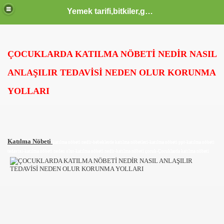
Yemek tarifi,bitkiler,güzellik sağlık,burçlar,sözler
ODLAR HTML KODLARI CSS KODLARI MENUSU
ÇOCUKLARDA KATILMA NÖBETİ NEDİR NASIL
ANLAŞILIR TEDAVİSİ NEDEN OLUR KORUNMA
 KERIM HZ MUHAMMED S.A.V HAYATI OLUM VE OTESI KA
YOLLARI
IK YAZILAR KOMIK FIKRALAR KARIKATUR ATASOZLERI
Katılma Nöbeti
katılma nöbeti nedir-bebeklerde katılma nöbetleri-katılma nöbeti ppt-katılma nöbeti
tedavisi-katılma nöbeti neden olur-katılma nöbeti nedir-katılma nöbeti çocuk-Çocuklarda katılma nöbeti
 KOMIK VE TARIHI VIDEOLAR SAYFASI KLIPLER IZLE SE
 İZLE, EN YENİ KLİPLER, TÜRKÇE POP KLİPLER, MÜZİK