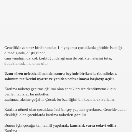
DYOLAR ONLINE RADYO DINLE CANLI MUZIK RADYOLA
K GUZELLIK SAYFASI
Genellikle zararsız bir durumdur. 1-4 yaş arası çocuklarda görülür. İstediği
Rİ VE VİDEOLARI
olmadığında, düştüğünde,
canı yandığında, çok korktuğunda ağlama ile birlikte nefesini tutar,
OLAYLAR ILGINC RESIMLER BILGILER KOMIK FOTOLAR B
dudaklarında morarma olur.
Uzun süren nefessiz dönemden sonra beyinde biriken karbondioksit,
İZLE,SEYRET
solunum merkezini uyarır ve yeniden nefes almaya başlayıp açılır
.
Katılma nöbetçi geçirme eğilimi olan çocukları sinirlendirmemek için
verilen tavizler, bu nöbetleri
RI KOLAY,PRATİK,TARİFİ,NE PİŞİRSEM DİYENLER İÇİN 
azaltmaz, aksine çoğaltır. Çocuk bu özelliğini bir koz olarak kullanır.
Katılma nöneti olan çocuklara özel bir şey yapmak gerekmez. Genelde demir
eksikliği olan çocuklarda katılma nöbetleri görülür.
Bunun için çocuğa kan tahlili yapılarak,
kansızlık varsa tedavi edilir
.
Katılma